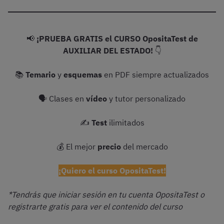
📢
¡PRUEBA GRATIS el CURSO OpositaTest de
AUXILIAR DEL ESTADO!
👇
📚
Temario
y
esquemas
en PDF siempre actualizados
🗣 Clases en
vídeo
y tutor personalizado
✍️
Test
ilimitados
💰 El mejor
precio
del mercado
¡Quiero el curso OpositaTest!
*Tendrás que iniciar sesión en tu cuenta OpositaTest o
registrarte gratis para ver el contenido del curso