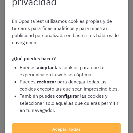
privacidad
En OpositaTest utilizamos cookies propias y de
terceros para fines analíticos y para mostrar
publicidad personalizada en base a tus hábitos de
navegación.
¿Qué puedes hacer?
Puedes
aceptar
las cookies para que tu
experiencia en la web sea óptima.
Puedes
rechazar
para denegar todas las
¿Dónde puedo ver los
cookies excepto las que sean imprescindibles.
También puedes
configurar
las cookies y
seleccionar solo aquellas que quieras permitir
resultados de la
en tu navegador.
encuesta de la nota de
Aceptar todas