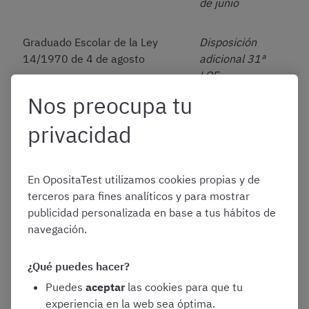
de junio
Graduado Escolar de la Ley
Disposición
14/1970 de 4 de agosto
adicional 31ª
LOE
Nos preocupa tu
Certificado de Estudios
Art. Único 2
privacidad
primarios
Orden
EDU/520/2011
de 7 de marzo
En OpositaTest utilizamos cookies propias y de
terceros para fines analíticos y para mostrar
Bachiller elemental de la Ley
Art. Único 2
publicidad personalizada en base a tus hábitos de
14/1970 de 4 de agosto
Orden
navegación.
EDU/520/2011
de 7 de marzo
¿Qué puedes hacer?
Otras equivalencias del título de la ESO a efectos profesionales
Puedes
aceptar
las cookies para que tu
experiencia en la web sea óptima.