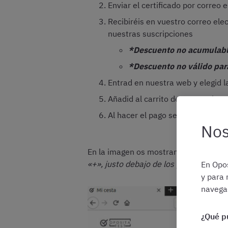
Enviar el certificado por correo 
Recibiréis en vuestro correo ele
nuestras suscripciones
*Descuento no acumulabl
*Descuento no válido par
Entrad en nuestra web y elegid l
Añadid al carrito de compra las 
Al hacer el pago se aplicará el
Nos
En la imagen os mostramos el recuadr
«+», justo debajo de los productos incl
En Opos
y para 
navegac
¿Qué p