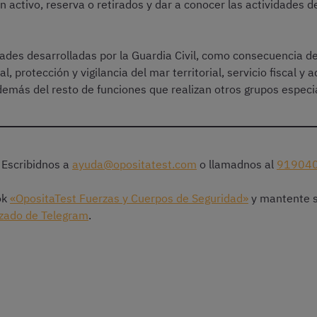
en activo, reserva o retirados y dar a conocer las actividades de
ades desarrolladas por la Guardia Civil, como consecuencia d
, protección y vigilancia del mar territorial, servicio fiscal y a
demás del resto de funciones que realizan otros grupos especi
Escribidnos a
ayuda@opositatest.com
o llamadnos al
91904
ok
«OpositaTest Fuerzas y Cuerpos de Seguridad»
y mantente si
izado de Telegram
.