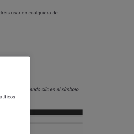
réis usar en cualquiera de
plegarlo haciendo clic en el símbolo
líticos