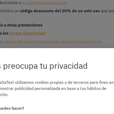
electrónico a
ayuda@opositatest.com
ctrónico un
código descuento del 20% de un solo uso
que pod
e a otras promociones
a los
cursos OpositaTest
a
suscripción OpositaTest para la oposición que prefiráis
suscripciones e introducid el código descuento
 descuento de forma automática
 preocupa tu privacidad
o donde debéis introducir el código promocional.
Recordad des
uidos en la cesta.
itaTest utilizamos cookies propias y de terceros para fines ana
mostrar publicidad personalizada en base a tus hábitos de
ión.
uedes hacer?