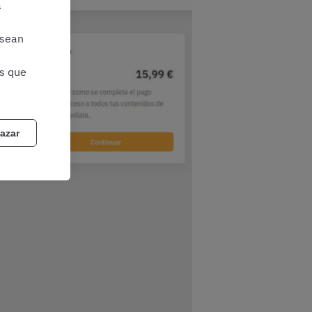
a
 sean
as que
azar