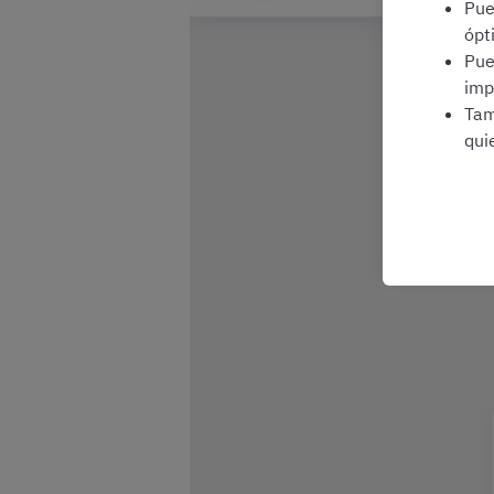
Pu
ópt
Pu
imp
Tam
qui