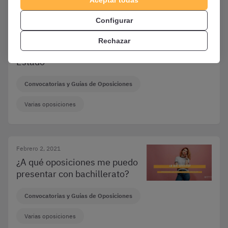
Mayo 11, 2022
¿Qué tipo de oposiciones a
Configurar
Auxiliar Administrativo
existen? Oposiciones de
Rechazar
Universidades, CC.AA. y
Estado
Convocatorias y Guías de Oposiciones
Varias oposiciones
Febrero 2, 2021
¿A qué oposiciones me puedo
presentar con bachillerato?
Convocatorias y Guías de Oposiciones
Varias oposiciones