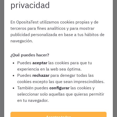
privacidad
Autónoma de Madrid en
2026: ¿a qué me presento?
Convocatorias y Guías de Oposiciones
En OpositaTest utilizamos cookies propias y de
terceros para fines analíticos y para mostrar
Varias oposiciones
publicidad personalizada en base a tus hábitos de
navegación.
¿Qué puedes hacer?
Enero 1, 2026
¿Cómo elegir academia de
Puedes
aceptar
las cookies para que tu
oposiciones en Madrid?
experiencia en la web sea óptima.
Consejos para 2026
Puedes
rechazar
para denegar todas las
cookies excepto las que sean imprescindibles.
Academias de Oposiciones
También puedes
configurar
las cookies y
seleccionar solo aquellas que quieras permitir
Varias oposiciones
en tu navegador.
Aceptar todas