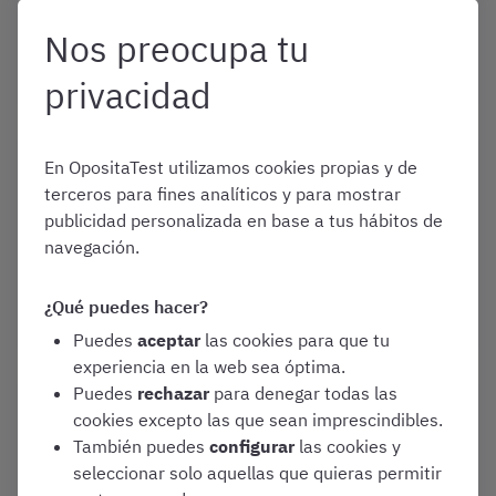
Convocatorias y Guías de Oposiciones
Nos preocupa tu
Varias oposiciones
privacidad
Enero 1, 2026
En OpositaTest utilizamos cookies propias y de
Oposiciones Xunta de Galicia
terceros para fines analíticos y para mostrar
2026, ¿a qué me presento?
publicidad personalizada en base a tus hábitos de
navegación.
Convocatorias y Guías de Oposiciones
¿Qué puedes hacer?
Varias oposiciones
Puedes
aceptar
las cookies para que tu
experiencia en la web sea óptima.
Puedes
rechazar
para denegar todas las
Enero 1, 2026
cookies excepto las que sean imprescindibles.
¿Cómo funcionan las listas de
También puedes
configurar
las cookies y
la Xunta de Galicia en 2026?
seleccionar solo aquellas que quieras permitir