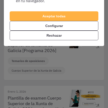
en tu navegador.
Convocatorias y Guías de Oposiciones
Varias oposiciones
Aceptar todas
Configurar
Enero 1, 2026
Rechazar
Así es el temario del Cuerpo
Superior de la Xunta de
Galicia [Programa 2026]
Temarios de oposiciones
Cuerpo Superior de la Xunta de Galicia
Enero 1, 2026
Plantilla de examen Cuerpo
Superior de la Xunta de