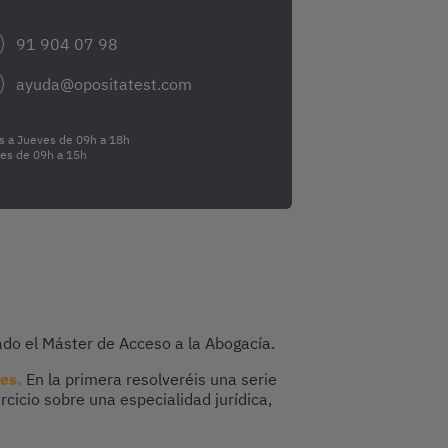
91 904 07 98
ayuda@opositatest.com
s a Jueves de 09h a 18h
nes de 09h a 15h
do el Máster de Acceso a la Abogacía.
es.
En la primera resolveréis una serie
cicio sobre una especialidad jurídica,