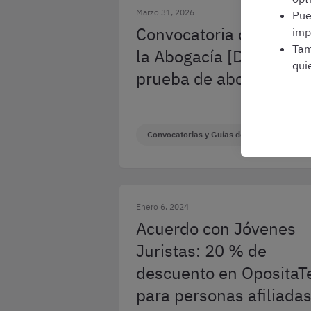
Marzo 31, 2026
Pu
Convocatoria de acceso
imp
Tam
la Abogacía [Detalles d
qui
prueba de abogacía 20
Convocatorias y Guías de Oposiciones
Enero 6, 2024
Acuerdo con Jóvenes
Juristas: 20 % de
descuento en OpositaT
para personas afiliada