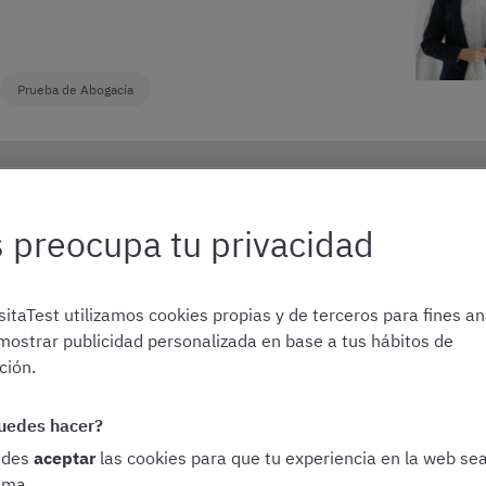
Prueba de Abogacía
 la
Si vas a presentarte a la prueba de acceso a la
 preocupa tu privacidad
abogacía, esto te interesa. ¿Cómo es el
temario del examen de Acceso a la Abogacía
de este año? Descúbrelo aquí.
itaTest utilizamos cookies propias y de terceros para fines ana
mostrar publicidad personalizada en base a tus hábitos de
ión.
 Abogacía
uedes hacer?
edes
aceptar
las cookies para que tu experiencia en la web se
ima.