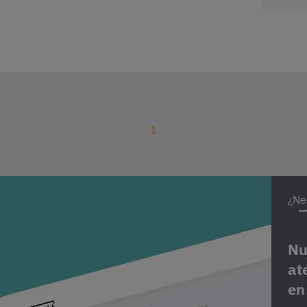
1
¿Ne
Nu
at
en