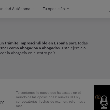
unidad Autónoma
Tu oposición
M
un
trámite imprescindible en España
para todas
ercer como abogados o abogada
s. Este ejercicio
rcer la abogacía en nuestro país.
Te contamos lo nuevo que ha pasado en el
mundo de las oposiciones: nuevas OEPs y
o:
convocatorias, fechas de examen, reformas y
más.