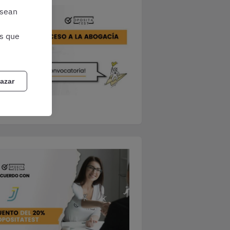
 sean
as que
azar