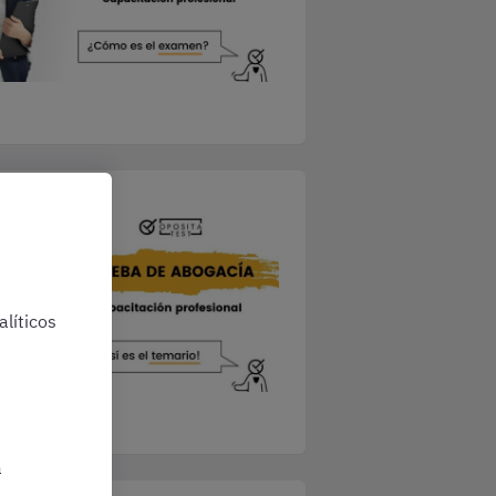
líticos
a