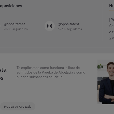
 oposiciones
Nu
[P
@opositatest
@opositatest
Se
20.3K seguidores
62.1K seguidores
es
2
sta
Te explicamos cómo funciona la lista de
admitidos de la Prueba de Abogacía y cómo
os
puedes subsanar tu solicitud.
Prueba de Abogacía