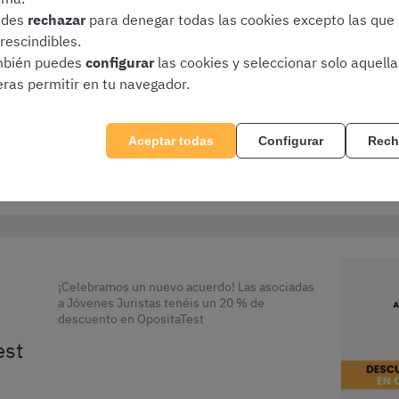
edes
rechazar
para denegar todas las cookies excepto las que
 a
Si te presentas a la prueba de Acceso a la
rescindibles.
Abogacía, esto te interesa. ¿Cómo es la
bién puedes
configurar
las cookies y seleccionar solo aquell
e la
convocatoria del examen de Acceso a la
eras permitir en tu navegador.
Abogacía? Descúbrelo aquí.
26]
Aceptar todas
Configurar
Rech
Prueba de Abogacía
¡Celebramos un nuevo acuerdo! Las asociadas
a Jóvenes Juristas tenéis un 20 % de
descuento en OpositaTest
est
s