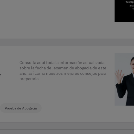
l
Consulta aquí toda la información actualizada
sobre la fecha del examen de abogacía de este
e
año, así como nuestros mejores consejos para
prepararla
Prueba de Abogacía