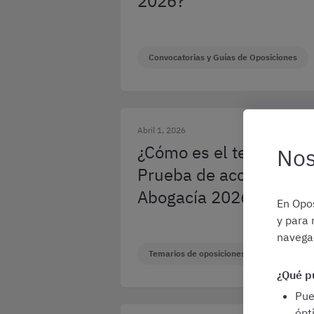
2026?
Convocatorias y Guías de Oposiciones
Abril 1, 2026
¿Cómo es el temario de
Nos
Prueba de acceso a la
Abogacía 2026?
En Opos
y para 
navegac
Temarios de oposiciones
Prueba de
¿Qué p
Pu
ópt