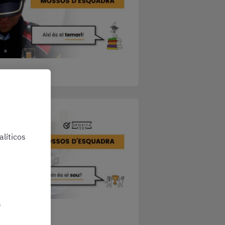
líticos
a