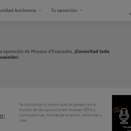
unidad Autónoma
Tu oposición
M
 la oposición de Mossos d'Esquadra.
¡Consultad todo
osición!
Te contamos lo nuevo que ha pasado en el
mundo de las oposiciones: nuevas OEPs y
o:
convocatorias, fechas de examen, reformas y
más.