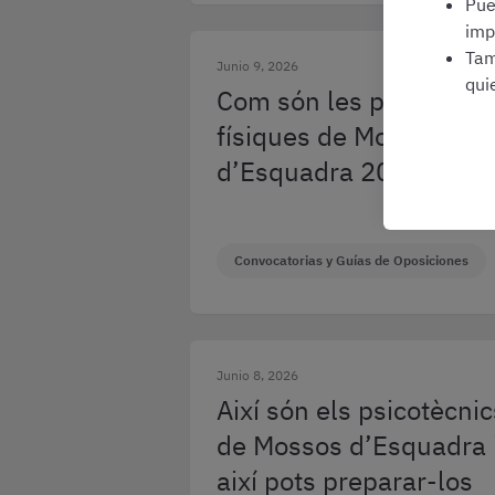
Pu
imp
Tam
Junio 9, 2026
qui
Com són les proves
físiques de Mossos
d’Esquadra 2026?
Convocatorias y Guías de Oposiciones
Junio 8, 2026
Així són els psicotècnic
de Mossos d’Esquadra 
així pots preparar-los