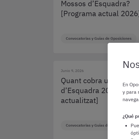
Mossos d’Esquadra?
[Programa actual 2026
Convocatorias y Guías de Oposiciones
Nos
Junio 9, 2026
Quant cobra un Mosso
En Opos
d’Esquadra 2026? [Sou
y para 
actualitzat]
navegac
¿Qué p
Pu
Convocatorias y Guías de Oposiciones
ópt