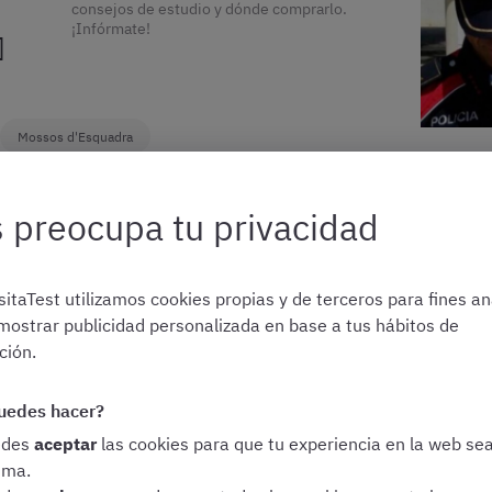
consejos de estudio y dónde comprarlo.
¡Infórmate!
]
Mossos d'Esquadra
 preocupa tu privacidad
¡Descubre cuál es el sueldo de los Mossos
d'Esquadra! Te contamos todos los detalles
itaTest utilizamos cookies propias y de terceros para fines ana
sobre las retribuciones de la Policía
mostrar publicidad personalizada en base a tus hábitos de
Autonómica de Catalunya.
ión.
uedes hacer?
edes
aceptar
las cookies para que tu experiencia en la web se
Mossos d'Esquadra
ima.