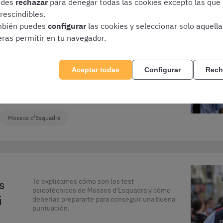
edes
rechazar
para denegar todas las cookies excepto las que
rescindibles.
bién puedes
configurar
las cookies y seleccionar solo aquell
eras permitir en tu navegador.
Descobreix les claus de les proves físiques de
Mossos d'Esquadra: en què consisteix cada
exercici, quines marques s'exigeixen i com
preparar-les.
Aceptar todas
Configurar
Rech
Mossos d'Esquadra
s
Te explicamos cómo son los test
psicotécnicos de Mossos d'Esquadra y cómo
i
deberías prepararte para conseguir una buena
puntuación.