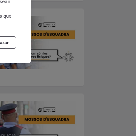
 sean
as que
azar