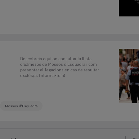
Descobreix aquí on consultar la llista
d'admesos de Mossos d'Esquadra i com
presentar al·legacions en cas de resultar
exclòs/a. Informa-te'n!
Mossos d'Esquadra