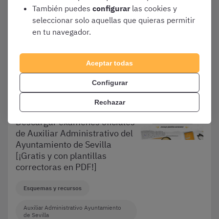
2026? Las claves que
También puedes
configurar
las cookies y
necesitas
seleccionar solo aquellas que quieras permitir
en tu navegador.
Academias de Oposiciones
Auxiliar Administrativo Ayuntamiento
Aceptar todas
de Sevilla
Configurar
Rechazar
Diciembre 2, 2025
Descargar exámenes oficiales
de Auxiliar Administrativo del
Ayuntamiento de Sevilla
[¡Gratis y con plantillas
correctoras en PDF!]
Esquemas y recursos
Auxiliar Administrativo Ayuntamiento
de Sevilla