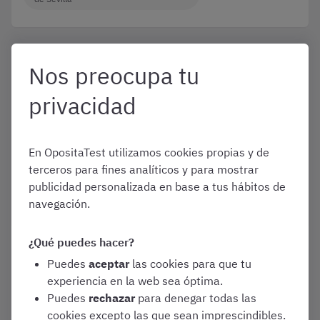
Enero 1, 2026
Nos preocupa tu
¿Cómo es el examen de
Auxiliar Administrativo del
privacidad
Ayuntamiento de Sevilla en
2026?
En OpositaTest utilizamos cookies propias y de
Convocatorias y Guías de Oposiciones
terceros para fines analíticos y para mostrar
publicidad personalizada en base a tus hábitos de
Auxiliar Administrativo Ayuntamiento
de Sevilla
navegación.
¿Qué puedes hacer?
Puedes
aceptar
las cookies para que tu
Enero 1, 2026
¿Cuál es la mejor academia
experiencia en la web sea óptima.
de Auxiliar Administrativo del
Puedes
rechazar
para denegar todas las
Ayuntamiento de Sevilla
cookies excepto las que sean imprescindibles.