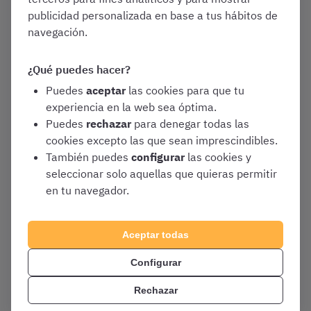
Temarios de oposiciones
publicidad personalizada en base a tus hábitos de
navegación.
Auxiliar Administrativo del SAS (Servicio
Andaluz de Salud) Turno Libre
¿Qué puedes hacer?
Puedes
aceptar
las cookies para que tu
experiencia en la web sea óptima.
Enero 1, 2026
Puedes
rechazar
para denegar todas las
¿Cuánto cobra un Auxiliar
cookies excepto las que sean imprescindibles.
Administrativo del Servicio
También puedes
configurar
las cookies y
Andaluz de Salud? [Sueldo
seleccionar solo aquellas que quieras permitir
2026 del SAS]
en tu navegador.
Convocatorias y Guías de Oposiciones
Auxiliar Administrativo del SAS (Servicio
Aceptar todas
Andaluz de Salud) Turno Libre
Configurar
Rechazar
Enero 1, 2026