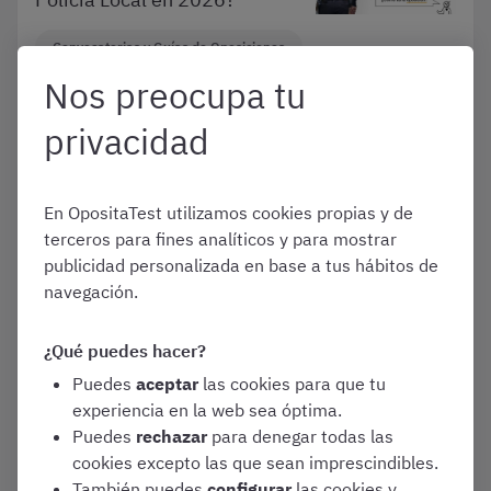
Convocatorias y Guías de Oposiciones
Nos preocupa tu
Varias oposiciones
privacidad
Enero 1, 2026
En OpositaTest utilizamos cookies propias y de
¿Cómo son los psicotécnicos
terceros para fines analíticos y para mostrar
en las oposiciones de Policía
Local en 2026 y cómo
publicidad personalizada en base a tus hábitos de
prepararlos?
navegación.
Convocatorias y Guías de Oposiciones
¿Qué puedes hacer?
Puedes
aceptar
las cookies para que tu
Varias oposiciones
experiencia en la web sea óptima.
Puedes
rechazar
para denegar todas las
cookies excepto las que sean imprescindibles.
Enero 1, 2026
También puedes
configurar
las cookies y