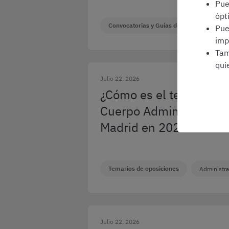
Pu
ópt
Convocatorias y Guías de Oposiciones
Pu
imp
Tam
qui
Julio 22, 2026
¿Cómo es el temario de
Cuerpo Administrativo 
Madrid en 2026?
Temarios de oposiciones
Administra
Julio 22, 2026