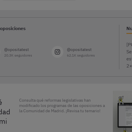
 oposiciones
Nu
[P
@opositatest
@opositatest
Se
20.3K seguidores
62.1K seguidores
es
2
é
Consulta qué reformas legislativas han
modificado los programas de las oposiciones a
dad
la Comunidad de Madrid. ¡Revisa tu temario!
 mi