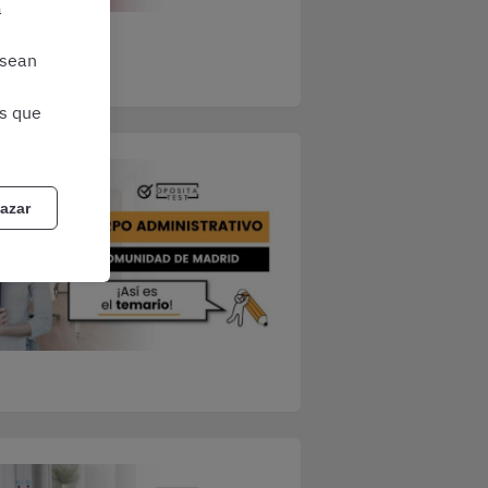
a
 sean
as que
azar