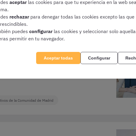
edes
aceptar
las cookies para que tu experiencia en la web se
ima.
Administrativos de la Comunidad de Madrid
edes
rechazar
para denegar todas las cookies excepto las que
rescindibles.
bién puedes
configurar
las cookies y seleccionar solo aquell
eras permitir en tu navegador.
l
Si te presentas a esta oposición, debes saber
Aceptar todas
Configurar
Rech
qué temas estudiar. ¿Cuál es el temario de
de
Administrativo de la Comunidad de Madrid? Te
lo contamos.
tivos de la Comunidad de Madrid