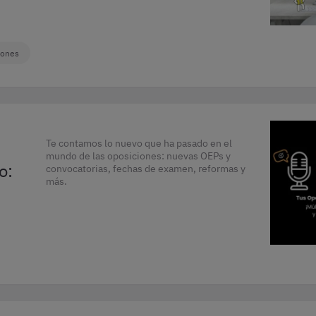
iones
Te contamos lo nuevo que ha pasado en el
mundo de las oposiciones: nuevas OEPs y
o:
convocatorias, fechas de examen, reformas y
más.