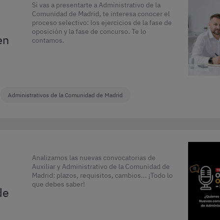
Si vas a presentarte a Administrativo de la
Comunidad de Madrid, te interesa conocer el
proceso selectivo: los ejercicios de la fase de
oposición y la fase de concurso. Te lo
en
contamos.
Administrativos de la Comunidad de Madrid
Analizamos las nuevas convocatorias de
Auxiliar y Administrativo de la Comunidad de
Madrid: plazos, requisitos, cambios... ¡Todo lo
que debes saber!
de