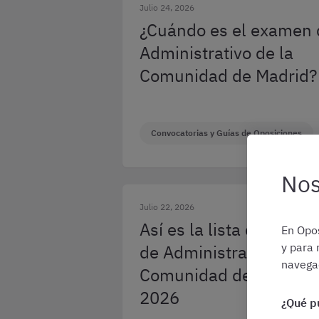
Julio 24, 2026
¿Cuándo es el examen 
Administrativo de la
Comunidad de Madrid?
Convocatorias y Guías de Oposiciones
Nos
Julio 22, 2026
Así es la lista de admit
En Opos
y para 
de Administrativo de la
navegac
Comunidad de Madrid 
2026
¿Qué p