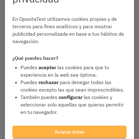
Extremadura
En OpositaTest utilizamos cookies propias y de
terceros para fines analíticos y para mostrar
Octubre 23, 2025
publicidad personalizada en base a tus hábitos de
#OpoReformando, ¿qué
navegación.
reformas legislativas de la
Comunidad de Extremadura
¿Qué puedes hacer?
afectarán a mi temario este
Puedes
aceptar
las cookies para que tu
año?
experiencia en la web sea óptima.
Puedes
rechazar
para denegar todas las
Reformas legislativas
cookies excepto las que sean imprescindibles.
Auxiliar Administrativo Junta de
También puedes
configurar
las cookies y
Extremadura
seleccionar solo aquellas que quieras permitir
en tu navegador.
Mayo 11, 2022
Aceptar todas
¿Qué tipo de oposiciones a