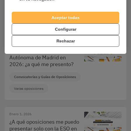
Convocatorias y Guías de Oposiciones
Varias oposiciones
Aceptar todas
Configurar
Rechazar
Enero 1, 2026
Oposiciones a la Comunidad
Autónoma de Madrid en
2026: ¿a qué me presento?
Convocatorias y Guías de Oposiciones
Varias oposiciones
Enero 1, 2026
¿A qué oposiciones me puedo
presentar solo con la ESO en