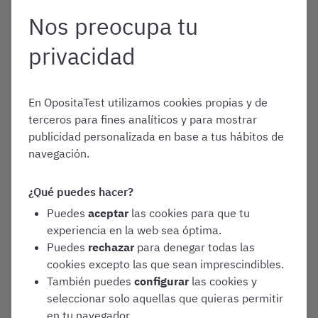
Nos preocupa tu
Enero 1, 2026
privacidad
Temario de Auxiliar
Administrativo del SERMAS
[Guía 2026]
En OpositaTest utilizamos cookies propias y de
Temarios de oposiciones
terceros para fines analíticos y para mostrar
publicidad personalizada en base a tus hábitos de
Auxiliar Administrativo del SERMAS
navegación.
(Servicio Madrileño de Salud)
¿Qué puedes hacer?
Puedes
aceptar
las cookies para que tu
Enero 1, 2026
experiencia en la web sea óptima.
10 Oposiciones a las que
Puedes
rechazar
para denegar todas las
puedes presentarte en 2026
cookies excepto las que sean imprescindibles.
con la carrera universitaria de
También puedes
configurar
las cookies y
Administración y Dirección de
seleccionar solo aquellas que quieras permitir
Empresas (ADE)
en tu navegador.