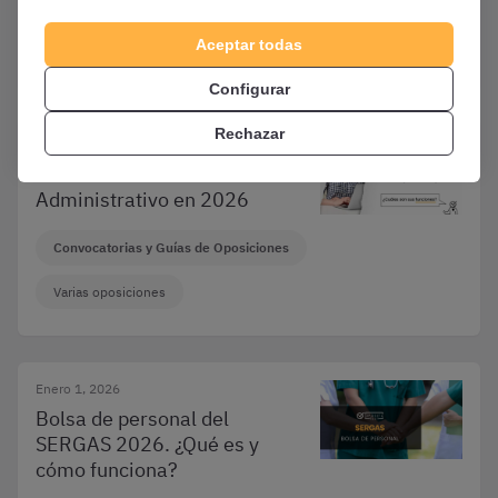
Convocatorias y Guías de Oposiciones
Aceptar todas
Varias oposiciones
Configurar
Rechazar
Enero 1, 2026
Funciones de un Auxiliar
Administrativo en 2026
Convocatorias y Guías de Oposiciones
Varias oposiciones
Enero 1, 2026
Bolsa de personal del
SERGAS 2026. ¿Qué es y
cómo funciona?