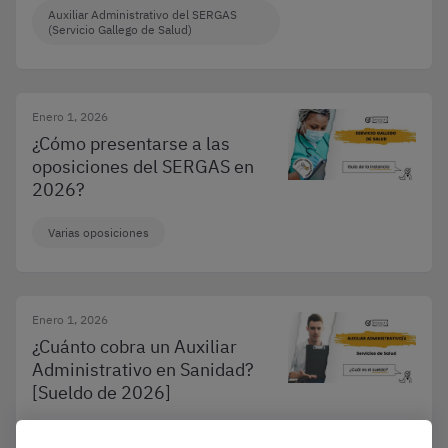
Auxiliar Administrativo del SERGAS
(Servicio Gallego de Salud)
Enero 1, 2026
¿Cómo presentarse a las
oposiciones del SERGAS en
2026?
Varias oposiciones
Enero 1, 2026
¿Cuánto cobra un Auxiliar
Administrativo en Sanidad?
[Sueldo de 2026]
Convocatorias y Guías de Oposiciones