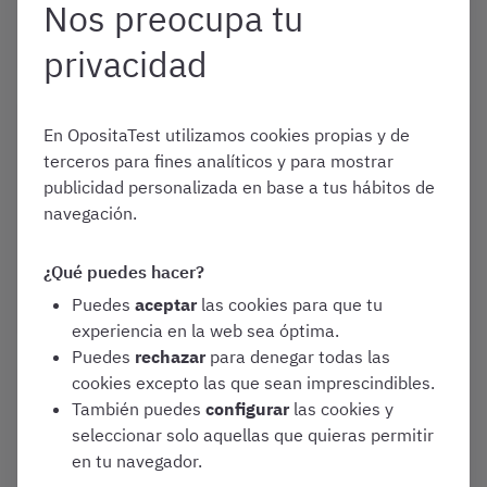
Nos preocupa tu
Varias oposiciones
privacidad
Enero 1, 2026
En OpositaTest utilizamos cookies propias y de
¿Cuánto cobra un Auxiliar
terceros para fines analíticos y para mostrar
Administrativo en España?
publicidad personalizada en base a tus hábitos de
[Sueldo actualizado a 2026]
navegación.
Convocatorias y Guías de Oposiciones
¿Qué puedes hacer?
Varias oposiciones
Puedes
aceptar
las cookies para que tu
experiencia en la web sea óptima.
Puedes
rechazar
para denegar todas las
cookies excepto las que sean imprescindibles.
Enero 1, 2026
También puedes
configurar
las cookies y
¿Cómo funcionan las listas de
seleccionar solo aquellas que quieras permitir
la Xunta de Galicia en 2026?
en tu navegador.