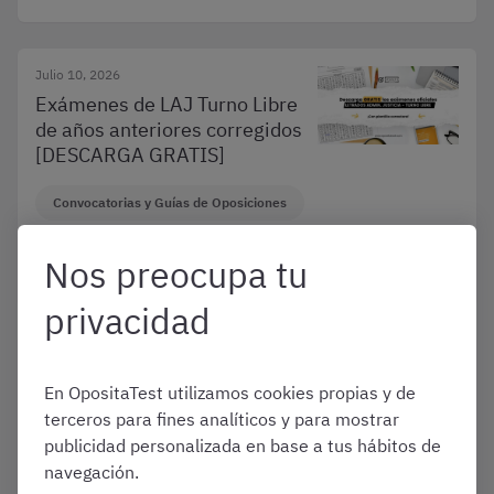
Julio 10, 2026
Exámenes de LAJ Turno Libre
de años anteriores corregidos
[DESCARGA GRATIS]
Convocatorias y Guías de Oposiciones
Letrados de la Administración de
Nos preocupa tu
Justicia
privacidad
Julio 9, 2026
Lista de aprobados de Gestión
En OpositaTest utilizamos cookies propias y de
Procesal 2026: qué es y cómo
terceros para fines analíticos y para mostrar
consultarla
publicidad personalizada en base a tus hábitos de
navegación.
Convocatorias y Guías de Oposiciones