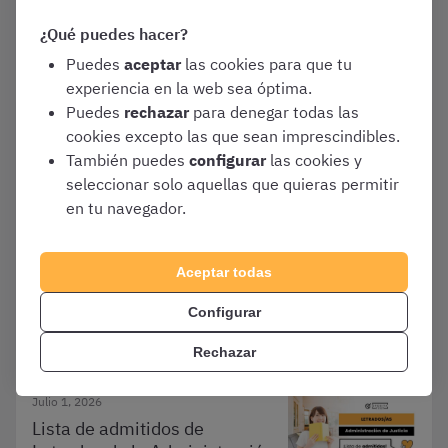
¿Qué puedes hacer?
Gestión Procesal
Puedes
aceptar
las cookies para que tu
experiencia en la web sea óptima.
Puedes
rechazar
para denegar todas las
Julio 6, 2026
cookies excepto las que sean imprescindibles.
Lista de aprobados de
También puedes
configurar
las cookies y
Letrados de la Administración
seleccionar solo aquellas que quieras permitir
de Justicia de 2026 ¿qué es y
en tu navegador.
dónde consultarla?
Convocatorias y Guías de Oposiciones
Aceptar todas
Letrados de la Administración de
Configurar
Justicia
Rechazar
Julio 1, 2026
Lista de admitidos de