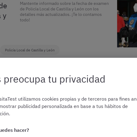
de
Mantente informado sobre la fecha de examen
de Policía Local de Castilla y León con los
a y
detalles más actualizados. ¡Te lo contamos
todo!
Policía Local de Castilla y León
 preocupa tu privacidad
s a
Te ayudamos a elegir entre las oposiciones a
fuerzas y cuerpos de seguridad: Policía
itaTest utilizamos cookies propias y de terceros para fines ana
Nacional, Guardia Civil, autonómicas, locales,
ejército
mostrar publicidad personalizada en base a tus hábitos de
ión.
uedes hacer?
Varias oposiciones