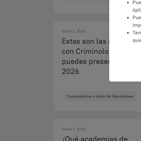
Pu
ópt
Pu
imp
Enero 1, 2026
Tam
Estas son las oposicio
qui
con Criminología a las
puedes presentarte en
2026
Convocatorias y Guías de Oposiciones
Enero 1, 2026
¿Qué academias de