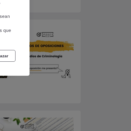
a
 sean
as que
azar