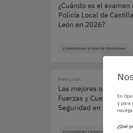
¿Cuándo es el examen 
Policía Local de Castill
León en 2026?
Convocatorias y Guías de Oposiciones
Nos
Enero 1, 2026
Las mejores oposicione
En Opos
Fuerzas y Cuerpos de
y para 
Seguridad en 2026
navegac
¿Qué p
Convocatorias y Guías de Oposiciones