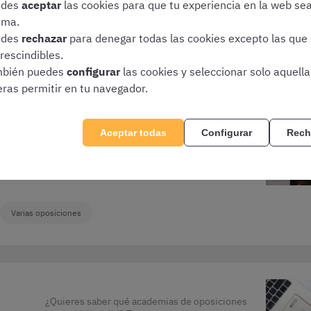
edes
aceptar
las cookies para que tu experiencia en la web se
ima.
edes
rechazar
para denegar todas las cookies excepto las que
rescindibles.
bién puedes
configurar
las cookies y seleccionar solo aquell
nes
Descubre las mejores oposiciones para
eras permitir en tu navegador.
Criminología a las que puedes presentarte a
 que
día de hoy. ¡Hay más opciones de las que te
imaginas!
Aceptar todas
Configurar
Rech
Varias oposiciones
¿Quieres saber qué academias de oposiciones