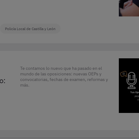
Policía Local de Castilla y León
Te contamos lo nuevo que ha pasado en el
mundo de las oposiciones: nuevas OEPs y
o:
convocatorias, fechas de examen, reformas y
más.