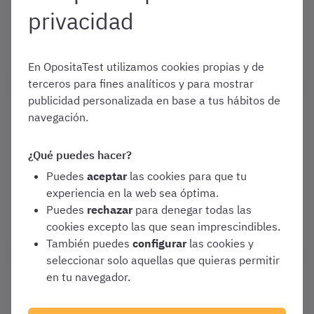
privacidad
Convocatorias y Guías de Oposiciones
Varias oposiciones
En OpositaTest utilizamos cookies propias y de
terceros para fines analíticos y para mostrar
publicidad personalizada en base a tus hábitos de
Enero 1, 2026
navegación.
¿Qué oposiciones a
Administrativo hay en España
¿Qué puedes hacer?
en 2026 y cómo son?
Puedes
aceptar
las cookies para que tu
experiencia en la web sea óptima.
Convocatorias y Guías de Oposiciones
Puedes
rechazar
para denegar todas las
Varias oposiciones
cookies excepto las que sean imprescindibles.
También puedes
configurar
las cookies y
seleccionar solo aquellas que quieras permitir
en tu navegador.
Enero 1, 2026
Lista de aprobados de