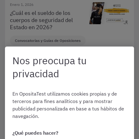
Enero 1, 2026
¿Cuál es el sueldo de los
cuerpos de seguridad del
Estado en 2026?
Convocatorias y Guías de Oposiciones
Varias oposiciones
Nos preocupa tu
privacidad
Enero 1, 2026
¿Cómo son los psicotécnicos
En OpositaTest utilizamos cookies propias y de
en las oposiciones de Policía
terceros para fines analíticos y para mostrar
Local en 2026 y cómo
publicidad personalizada en base a tus hábitos de
prepararlos?
navegación.
Convocatorias y Guías de Oposiciones
¿Qué puedes hacer?
Varias oposiciones