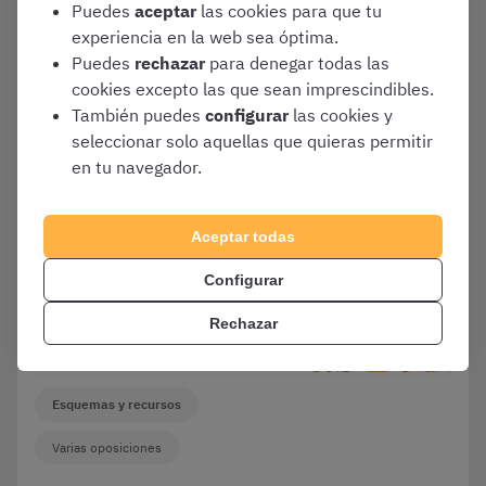
Puedes
aceptar
las cookies para que tu
experiencia en la web sea óptima.
Puedes
rechazar
para denegar todas las
Mayo 7, 2025
cookies excepto las que sean imprescindibles.
Acuerdo con CSLA: 20 % de
También puedes
configurar
las cookies y
descuento en OpositaTest a
seleccionar solo aquellas que quieras permitir
todos las personas afiliadas
en tu navegador.
OpositaTest
Varias oposiciones
Aceptar todas
Configurar
Agosto 23, 2024
Rechazar
Haz test gratis de Policía
Local y aprueba tu oposición
Esquemas y recursos
Varias oposiciones