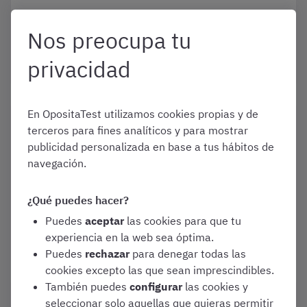
Convocatorias y Guías de Oposiciones
Nos preocupa tu
Secretaría-Intervención de
Corporaciones Locales
privacidad
En OpositaTest utilizamos cookies propias y de
Enero 1, 2026
terceros para fines analíticos y para mostrar
Guía para presentar la
publicidad personalizada en base a tus hábitos de
instancia de Secretaría-
navegación.
Intervención 2026
Convocatorias y Guías de Oposiciones
¿Qué puedes hacer?
Puedes
aceptar
las cookies para que tu
Secretaría-Intervención de
Corporaciones Locales
experiencia en la web sea óptima.
Puedes
rechazar
para denegar todas las
cookies excepto las que sean imprescindibles.
También puedes
configurar
las cookies y
Enero 1, 2026
seleccionar solo aquellas que quieras permitir