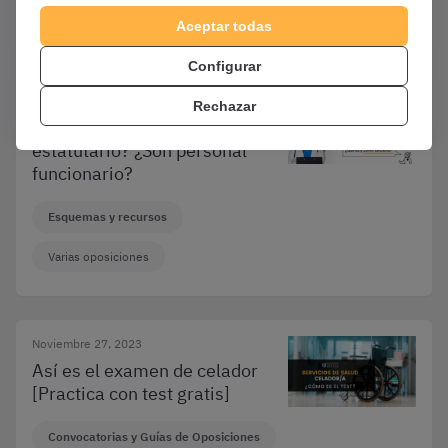
Varias oposiciones
Aceptar todas
Configurar
Marzo 25, 2025
Rechazar
¿Qué es el personal
estatutario? ¿Son personal
funcionario?
Esquemas y recursos
Varias oposiciones
Noviembre 27, 2023
Así es el examen de celador
[Practica con test gratis]
Convocatorias y Guías de Oposiciones