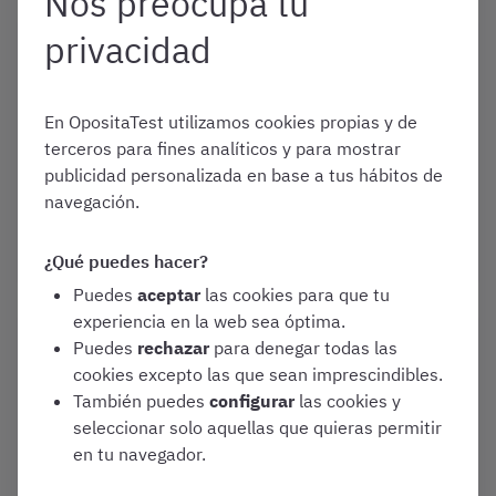
Nos preocupa tu
privacidad
Enero 1, 2026
¿Qué diferencias hay entre
Celador y Celador-Conductor?
En OpositaTest utilizamos cookies propias y de
Análisis de características de
terceros para fines analíticos y para mostrar
2026
publicidad personalizada en base a tus hábitos de
Convocatorias y Guías de Oposiciones
navegación.
Varias oposiciones
¿Qué puedes hacer?
Puedes
aceptar
las cookies para que tu
experiencia en la web sea óptima.
Enero 1, 2026
Puedes
rechazar
para denegar todas las
¿Cuáles son las funciones de
cookies excepto las que sean imprescindibles.
un Celador Conductor en
También puedes
configurar
las cookies y
2026?
seleccionar solo aquellas que quieras permitir
en tu navegador.
Convocatorias y Guías de Oposiciones