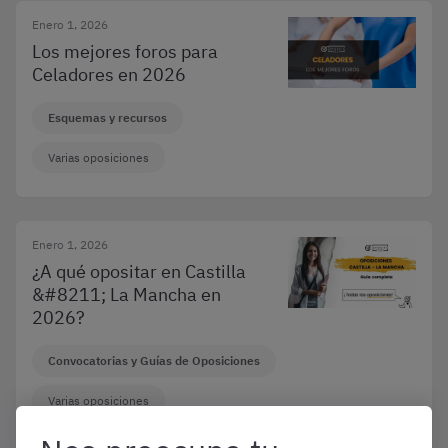
Enero 1, 2026
Los mejores foros para
Celadores en 2026
Esquemas y recursos
Varias oposiciones
Enero 1, 2026
¿A qué opositar en Castilla
&#8211; La Mancha en
2026?
Convocatorias y Guías de Oposiciones
Varias oposiciones