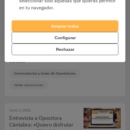
seleccionar solo aquellas que quieras permitir
Varias oposiciones
en tu navegador.
Aceptar todas
Mayo 11, 2022
¿Qué tipo de oposiciones a
Configurar
Auxiliar Administrativo
existen? Oposiciones de
Rechazar
Universidades, CC.AA. y
Estado
Convocatorias y Guías de Oposiciones
Varias oposiciones
Junio 1, 2021
Entrevista a Opositora
Cántabra: «Quiero disfrutar