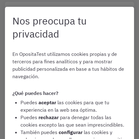
Enero 1, 2026
¿Cómo es el test de Auxiliar
Nos preocupa tu
Administrativo de Cantabria
privacidad
de 2026?
Convocatorias y Guías de Oposiciones
En OpositaTest utilizamos cookies propias y de
Auxiliar Administrativo de Cantabria
terceros para fines analíticos y para mostrar
publicidad personalizada en base a tus hábitos de
navegación.
Mayo 20, 2022
OEP 2022 del Gobierno de
¿Qué puedes hacer?
Cantabria: ¡497 plazas por
Puedes
aceptar
las cookies para que tu
Turno Libre y Promoción
experiencia en la web sea óptima.
Interna!
Puedes
rechazar
para denegar todas las
cookies excepto las que sean imprescindibles.
Convocatorias y Guías de Oposiciones
También puedes
configurar
las cookies y