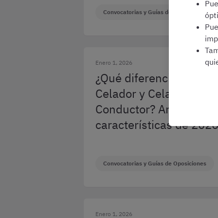
Pu
Convocatorias y Guías de Oposiciones
ópt
Pu
imp
Tam
qui
Enero 1, 2026
¿Qué diferencias hay e
Celador y Celador-
Conductor? Análisis de
características de 202
Convocatorias y Guías de Oposiciones
Enero 1, 2026