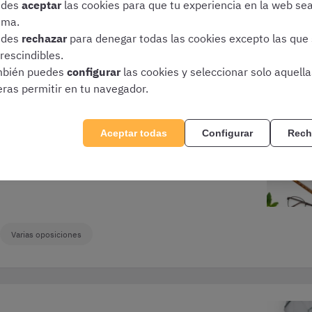
edes
aceptar
las cookies para que tu experiencia en la web se
Varias oposiciones
ima.
edes
rechazar
para denegar todas las cookies excepto las que
rescindibles.
bién puedes
configurar
las cookies y seleccionar solo aquell
eras permitir en tu navegador.
ntre
Te explicamos cuál es la diferencia entre
Celador y Celador Conductor en las
oposiciones sanitarias: requisitos, funciones,
Aceptar todas
Configurar
Rech
temario y sueldo.
6
Varias oposiciones