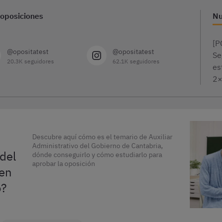
 oposiciones
Nu
[P
@opositatest
@opositatest
Se
20.3K seguidores
62.1K seguidores
es
2
Descubre aquí cómo es el temario de Auxiliar
Administrativo del Gobierno de Cantabria,
 del
dónde conseguirlo y cómo estudiarlo para
aprobar la oposición
 en
o?