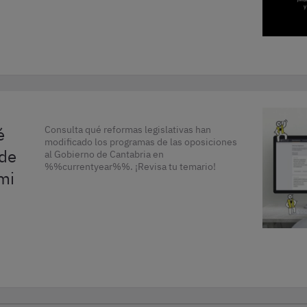
é
Consulta qué reformas legislativas han
modificado los programas de las oposiciones
 de
al Gobierno de Cantabria en
%%currentyear%%. ¡Revisa tu temario!
mi