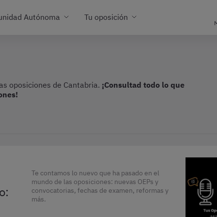
unidad Autónoma
Tu oposición
M
las oposiciones de Cantabria.
¡Consultad todo lo que
ones!
Te contamos lo nuevo que ha pasado en el
mundo de las oposiciones: nuevas OEPs y
o:
convocatorias, fechas de examen, reformas y
más.