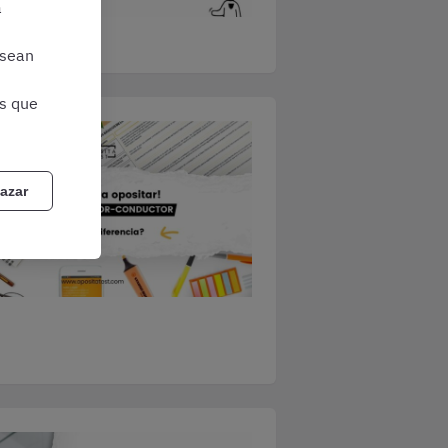
a
 sean
as que
azar