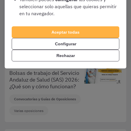
¿Cuánto cobra un
seleccionar solo aquellas que quieras permitir
Administrativo? [Sueldo
en tu navegador.
2026]
Convocatorias y Guías de Oposiciones
Aceptar todas
Varias oposiciones
Configurar
Rechazar
Enero 1, 2026
Bolsas de trabajo del Servicio
Andaluz de Salud (SAS) 2026:
¿Qué son y cómo funcionan?
Convocatorias y Guías de Oposiciones
Varias oposiciones