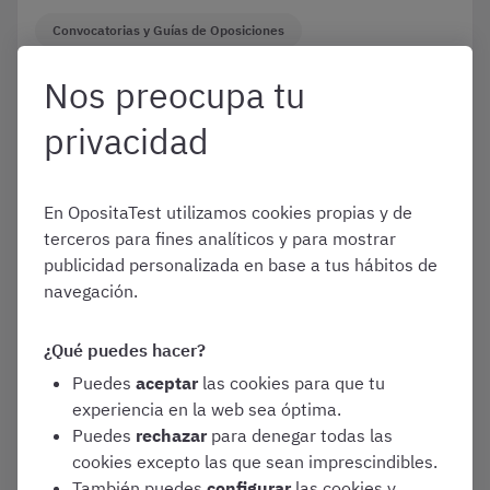
Convocatorias y Guías de Oposiciones
Administrativo del SAS (Servicio
Nos preocupa tu
Andaluz de Salud) Turno Libre
privacidad
Enero 1, 2026
En OpositaTest utilizamos cookies propias y de
Lista de personas admitidas
terceros para fines analíticos y para mostrar
de Administrativo del SAS
2026
publicidad personalizada en base a tus hábitos de
navegación.
Convocatorias y Guías de Oposiciones
¿Qué puedes hacer?
Administrativo del SAS (Servicio
Andaluz de Salud) Turno Libre
Puedes
aceptar
las cookies para que tu
experiencia en la web sea óptima.
Puedes
rechazar
para denegar todas las
cookies excepto las que sean imprescindibles.
Enero 1, 2026
También puedes
configurar
las cookies y