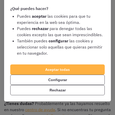
Aquí podéis ver una imagen en la que aparece el campo a
¿Qué puedes hacer?
rellenar con el código promocional.
Puedes
aceptar
las cookies para que tu
experiencia en la web sea óptima.
Puedes
rechazar
para denegar todas las
cookies excepto las que sean imprescindibles.
También puedes
configurar
las cookies y
seleccionar solo aquellas que quieras permitir
en tu navegador.
Aceptar todas
Configurar
Rechazar
¿Tienes dudas?
Probablemente ya las hayamos resuelto
en nuestro
centro de ayuda
. Si no encuentras tu pregunta