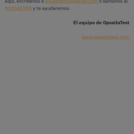
aquí, escríbenos a
ayuda@opositatest.com
o llámanos al
919040798
y te ayudaremos.
El equipo de OpositaTest
www.opositatest.com