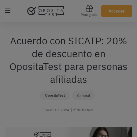
Regístrate gratis
Acceder
Mes gratis
Acuerdo con SICATP: 20%
de descuento en
OpositaTest para personas
afiliadas
OpositaTest
General
Enero 19, 2024
2’ de lectura