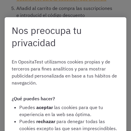
Añadid al carrito de compra las suscripciones
e introducid el código descuento
Al hacer el pago se aplicará el descuento de
Nos preocupa tu
forma automática
privacidad
Aquí podéis ver una imagen en la que aparece el campo a
rellenar con el código promocional.
En OpositaTest utilizamos cookies propias y de
terceros para fines analíticos y para mostrar
publicidad personalizada en base a tus hábitos de
navegación.
¿Qué puedes hacer?
Puedes
aceptar
las cookies para que tu
experiencia en la web sea óptima.
Puedes
rechazar
para denegar todas las
cookies excepto las que sean imprescindibles.