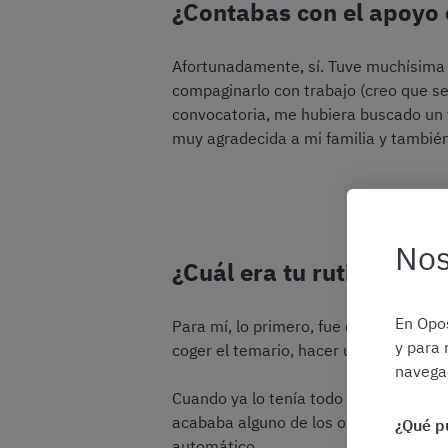
¿Contabas con el apoyo 
Afortunadamente, sí. Tuve muchísima 
compaginarlo con trabajo (creo que s
convocatoria, me hubiera buscado un t
muy agradecida a mi familia y tambié
Nos
¿Cuál era tu rutina de e
En Opos
Para mí, lo primero, fue crear un lugar
y para 
coger el temario, hacer una toma de co
navegac
Cuando ya lo tenía todo un poco visto
acababa alguno de los objetivos. Ir ta
¿Qué p
automático.