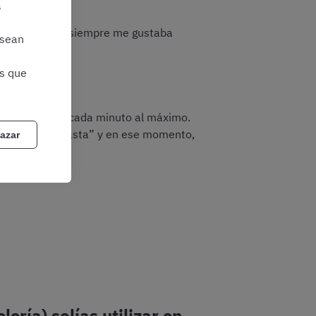
a
reparador, pero siempre me gustaba
 sean
as que
ntaba exprimir cada minuto al máximo.
cabeza decía “basta” y en ese momento,
azar
ría) solías utilizar en