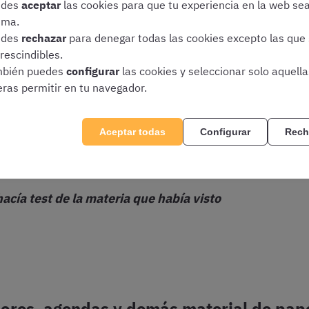
edes
aceptar
las cookies para que tu experiencia en la web se
ima.
rarios sino por objetivos. Los objetivos me los marcaba mi p
edes
rechazar
para denegar todas las cookies excepto las que
ara que no se me olvidase nada.
rescindibles.
bién puedes
configurar
las cookies y seleccionar solo aquell
de estudio, siempre hacía test de la materia que había visto.
eras permitir en tu navegador.
lió la convocatoria. Intensifiqué al máximo el estudio e inte
arme el día sentada frente a los libros. Otros en cambio, mi 
Aceptar todas
Configurar
Rech
hacía test de la materia que había visto
res, agendas y demás material de papele