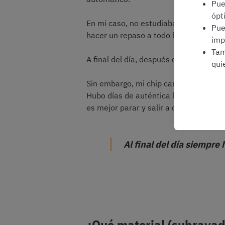
Pu
ópt
En mi caso, no estudiaba tanto por ho
Pu
hacer un repaso a todo lo anterior, p
imp
Tam
A final del día, después de la jornada 
qui
Sin embargo, mi chip cambió cuando sa
Hubo días de auténtica locura, de pas
es mejor parar y salir a despejarse.
Al final del día siempre 
¿Qué material (subrayado