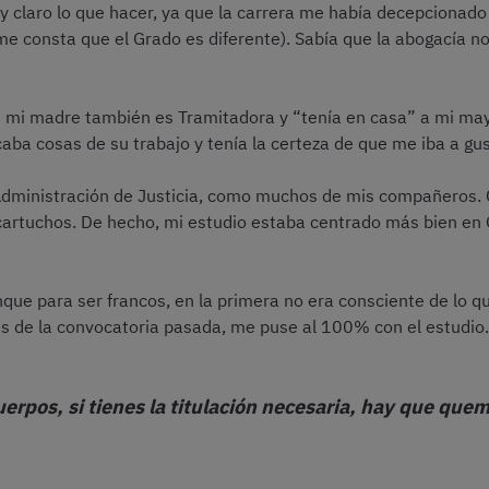
uy claro lo que hacer, ya que la carrera me había decepcionad
me consta que el Grado es diferente). Sabía que la abogacía no
 mi madre también es Tramitadora y “tenía en casa” a mi may
ba cosas de su trabajo y tenía la certeza de que me iba a gust
Administración de Justicia, como muchos de mis compañeros. Cr
artuchos. De hecho, mi estudio estaba centrado más bien en Ges
que para ser francos, en la primera no era consciente de lo q
s de la convocatoria pasada, me puse al 100% con el estudio.
uerpos, si tienes la titulación necesaria, hay que que