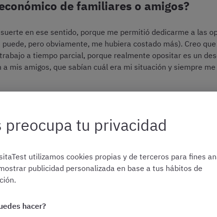
económico de familiares o amigos?
suerte en ese sentido, porque me permitió dedicarme a las o
e puede, pero obviamente, me hubiera costado más). Creo que 
rabajo a tiempo parcial, porque realmente opositar es un des
n a mis amigos, que sabían cuál era mi situación y siempre m
 preocupa tu privacidad
studio?
itaTest utilizamos cookies propias y de terceros para fines ana
 y un hábito de estudio. Eso no es fácil si llevas algún tiempo
mostrar publicidad personalizada en base a tus hábitos de
ntacto y tener paciencia, sobre todo al principio porque se av
ión.
, intentaba hacerme un plan semanal, realista pero ambicioso,
chando en la agenda, me hacía sentir tan bien que realmente lu
uedes hacer?