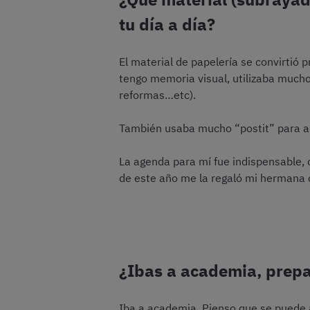
tu día a día?
El material de papelería se convirtió
tengo memoria visual, utilizaba mucho
reformas…etc).
También usaba mucho “postit” para apu
La agenda para mí fue indispensable, 
de este año me la regaló mi hermana 
¿Ibas a academia, prepar
Iba a academia. Pienso que se puede 