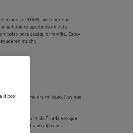
posiciones al 100% sin tener que
si no hubiera aprobado en esta
embolso para cualquier familia. Estoy
e ayudaron mucho.
líticos
 sin estudiar, como era mi caso. Hay que
anza lento.
 e iba poniendo “ticks” cada vez que
ego se convirtió en algo casi