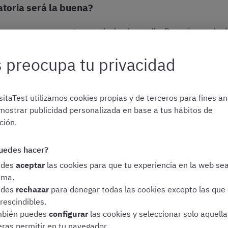
atoria será la buena?
speranzas para esta, pero lucharé por ello. Pero si no es la 
 preocupa tu privacidad
a oposición?
itaTest utilizamos cookies propias y de terceros para fines ana
realmente es lo único que te ayuda a seguir adelante.
mostrar publicidad personalizada en base a tus hábitos de
ión.
culpabilidad» cuando estoy perdiendo algún día, o tener que de
r que cuando vea mi nombre en la lista, se me habrá olvidado
uedes hacer?
edes
aceptar
las cookies para que tu experiencia en la web se
bandonar la oposición?
ima.
edes
rechazar
para denegar todas las cookies excepto las que
zá es demasiado pronto para haberlo pensado, pero por el mom
rescindibles.
eja, no paro hasta que lo consigo.
bién puedes
configurar
las cookies y seleccionar solo aquell
eras permitir en tu navegador.