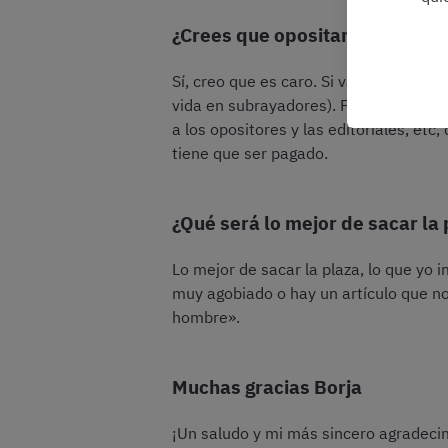
¿Crees que opositar es caro?
Sí, creo que es caro. Si vas a academi
vida en subrayadores). Pero hay que p
a los opositores y las editoriales, et
tiene que ser pagado.
¿Qué será lo mejor de sacar la
Lo mejor de sacar la plaza, lo que yo 
muy agobiado o hay un artículo que no
hombre».
Muchas gracias Borja
¡Un saludo y mi más sincero agradecim