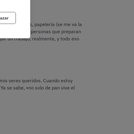
azar
ibros, apuntes, papelería (se me va la
ntiendo que las personas que preparan
uir un trabajo, realmente, y todo eso
a mis seres queridos. Cuando estoy
Ya se sabe, «no solo de pan vive el