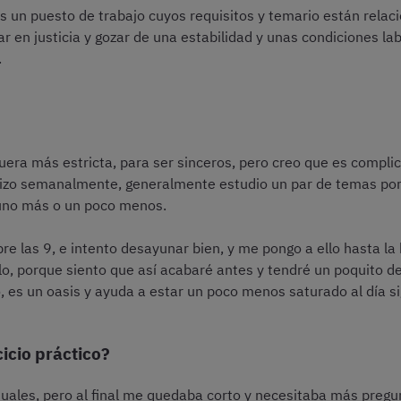
 un puesto de trabajo cuyos requisitos y temario están relac
r en justicia y gozar de una estabilidad y unas condiciones l
.
uera más estricta, para ser sinceros, pero creo que es compli
ganizo semanalmente, generalmente estudio un par de temas p
guno más o un poco menos.
e las 9, e intento desayunar bien, y me pongo a ello hasta la
o, porque siento que así acabaré antes y tendré un poquito de ti
, es un oasis y ayuda a estar un poco menos saturado al día si
icio práctico?
nuales, pero al final me quedaba corto y necesitaba más pregun