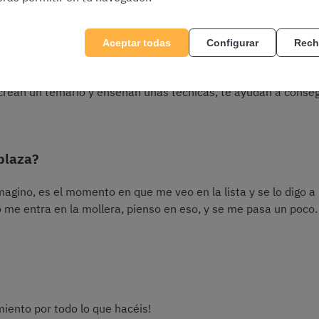
Aceptar todas
Configurar
Rech
a, es un desembolso mensual importante, por no hablar de los l
ensarlo como lo que es: una inversión a medio-largo plazo. E
c, crean un temario y enseñan unas técnicas, te ayudan a conseg
 plaza?
imagino, es el momento en que me veo en la lista y se lo digo 
 me entra en la mollera, pienso en eso, y se me pasa un poco. 
iento por todo lo que hacéis!