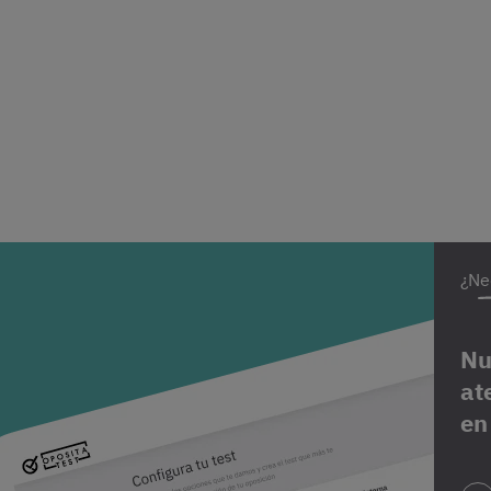
¿Ne
Nu
at
en