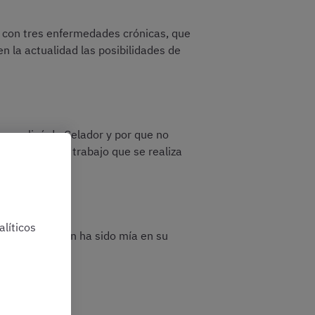
, con tres enfermedades crónicas, que
n la actualidad las posibilidades de
ue realicé de Celador y por que no
ás el tipo de trabajo que se realiza
n?
líticos
 a la oposición ha sido mía en su