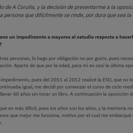
o de A Coruña, y la decisión de presentarme a la oposici
a persona que difícilmente se rinde, por dura que sea la 
one un impedimento a mayores al estudio respecto a hacerl
?
as personas, lo hago por obligación no por gusto, pues necesit
lación. Aparte de que por la edad, para mi es casi la última op
pedimento, pues del 2011 al 2012 realicé la ESO, que no tení
ntinuaba igual, me decidí por comenzar el curso de ciclo med
levar 40 años sin tocar un libro. A continuación la oposición 
ue es más dificil, pues los años son los años, y la memoria no
rganos que mejor me funciona, motivo por el cual me embarqué 
.