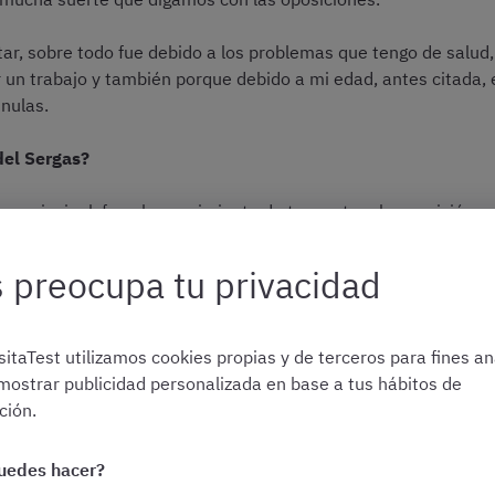
ar, sobre todo fue debido a los problemas que tengo de salud
 un trabajo y también porque debido a mi edad, antes citada, e
 nulas.
del Sergas?
ivo principal, fue el conocimiento de temas tras la oposición q
puede ser mi última oportunidad por el tema de la edad, y adem
os.
 preocupa tu privacidad
s en tu entorno que te hayan motivado a tomar esta decisió
itaTest utilizamos cookies propias y de terceros para fines ana
n un pueblo pequeño de A Coruña, y la decisión de presentarme
mostrar publicidad personalizada en base a tus hábitos de
 difícilmente se rinde, por dura que sea la situación.
ión.
uedes hacer?