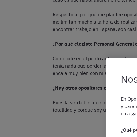
Respecto al por qué me planteé oposit
me limitan mucho a la hora de realizar
encontrar trabajo en España, son casi
¿Por qué elegiste Personal General 
Como cité en el punto anterior, el mot
tenía nada que perder, aparte de que 
encaja muy bien con mis conocimient
Nos
¿Hay otros opositores o exopositore
En Opos
Pues la verdad es que no, pues vivo e
y para 
totalidad y porque soy una persona que
navegac
¿Qué p