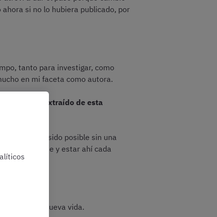
 ahora si no lo hubiera publicado, por
empo, tanto para investigar, como
e mucho en mi faceta como autora.
iciones has extraído de esta
to no hubiera sido posible sin una
 ser constante y estar ahí cada
líticos
ncipio de una nueva vida.