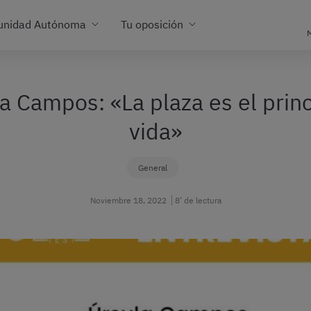
unidad Autónoma
Tu oposición
M
la Campos: «La plaza es el prin
vida»
General
Noviembre 18, 2022
8’ de lectura