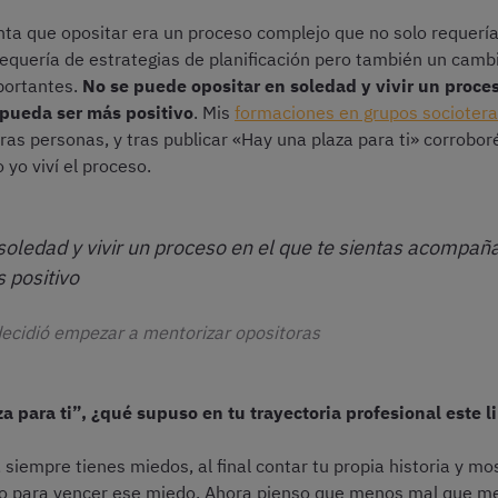
nta que opositar era un proceso complejo que no solo requería
equería de estrategias de planificación pero también un camb
portantes.
No se puede opositar en soledad y vivir un proce
 pueda ser más positivo
. Mis
formaciones en grupos sociotera
as personas, y tras publicar «Hay una plaza para ti» corroboré
 yo viví el proceso.
soledad y vivir un proceso en el que te sientas acompañ
 positivo
decidió empezar a mentorizar opositoras
 para ti”, ¿qué supuso en tu trayectoria profesional este l
 siempre tienes miedos, al final contar tu propia historia y mo
ho para vencer ese miedo. Ahora pienso que menos mal que me