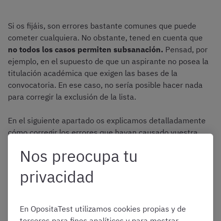
Si os fijáis, son errores bastante comunes que puede
cometer cualquiera. No obstante, tened en cuenta que
no todos los casos permiten subsanación.
Pensad, por
ejemplo, en el supuesto de que un aspirante no posea la
titulación académica que exigen las bases de la
convocatoria. En ese caso, no sería posible hacer nada
para corregir la exclusión de la lista.
En el siguiente apartado os explicamos detalladamente
cómo corregir los errores que hayan causado vuestra
exclusión provisional.
Nos preocupa tu
privacidad
📢 ¿Te presentas al Cuerpo
Auxiliar Administrativo
de
una
Corporación Local
? 🙋
En OpositaTest utilizamos cookies propias y de
terceros para fines analíticos y para mostrar