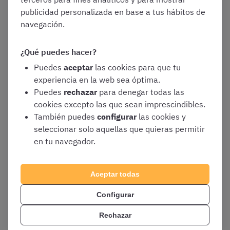
✍️ ¡Practica con
más de 2.400 preguntas test
! ✅
publicidad personalizada en base a tus hábitos de
navegación.
¡Probar ya!
¿Qué puedes hacer?
Puedes
aceptar
las cookies para que tu
experiencia en la web sea óptima.
Puedes
rechazar
para denegar todas las
cookies excepto las que sean imprescindibles.
Pasos para subsanar
También puedes
configurar
las cookies y
seleccionar solo aquellas que quieras permitir
en tu navegador.
errores en la
documentación de las
Aceptar todas
Configurar
oposiciones de
Rechazar