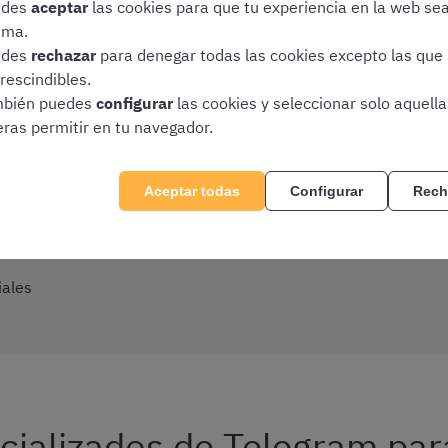
las oposiciones a las Fuerzas y Cuerpos de Seguridad
edes
aceptar
las cookies para que tu experiencia en la web se
ima.
oposiciones en el ámbito de la Sanidad
edes
rechazar
para denegar todas las cookies excepto las que
rescindibles.
 Comunidades Autónomas
bién puedes
configurar
las cookies y seleccionar solo aquell
 Corporaciones Locales
eras permitir en tu navegador.
oposiciones Medioambientales
Aceptar todas
Configurar
Rech
posiciones a bibliotecas
 oposiciones a bomberos
iales
cializados de Telegram par