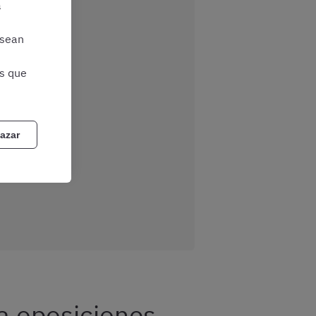
a
 sean
as que
azar
a oposiciones