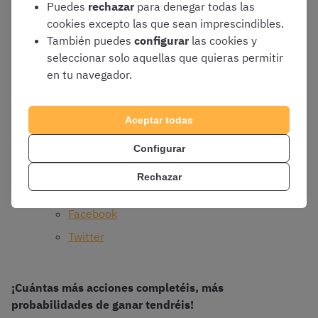
Puedes
rechazar
para denegar todas las
OpositaTest
– 5 participaciones
cookies excepto las que sean imprescindibles.
Hacer test entre los días 18 y 21 de
También puedes
configurar
las cookies y
diciembre de 2023
– 5 participaciones
seleccionar solo aquellas que quieras permitir
en tu navegador.
Haberos inscrito en la web de la campaña
–
2 participaciones
Participar en redes sociales con
Aceptar todas
#cestadenavidad y mencionando a
Configurar
opocompis – 1 participación en las
siguientes publicaciones:
Rechazar
Instagram
Facebook
Twitter
¡Cuántas más acciones completéis, más
probabilidades de ganar tendréis!