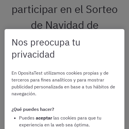
participar en el Sorteo
de Navidad de
OpositaTest?
Nos preocupa tu
privacidad
Participar el sorteo de la Cesta de Navidad es muy
sencillo.
Por cada acción que completéis, de las
En OpositaTest utilizamos cookies propias y de
siguientes, recibiréis un número de participaciones.
terceros para fines analíticos y para mostrar
publicidad personalizada en base a tus hábitos de
navegación.
Tener una suscripción activa en OpositaTest
– 10 participaciones
¿Qué puedes hacer?
Completar vuestro perfil en OpositaTest
– 5
Puedes
aceptar
las cookies para que tu
participaciones
experiencia en la web sea óptima.
Activar 1 o más intereses de oposiciones en