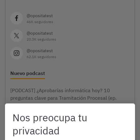
@opositatest
46K seguidores
@opositatest
20.3K seguidores
@opositatest
62.1K seguidores
Nuevo podcast
[PODCAST] ¿Aprobarías informática hoy? 10
preguntas clave para Tramitación Procesal (ep.
extra)
Nos preocupa tu
privacidad