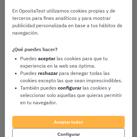
1
2
3
4
En OpositaTest utilizamos cookies propias y de
terceros para fines analíticos y para mostrar
publicidad personalizada en base a tus hábitos de
navegación.
Conoce nuestra
¿Qué puedes hacer?
plataforma
Puedes
aceptar
las cookies para que tu
experiencia en la web sea óptima.
Puedes
rechazar
para denegar todas las
cookies excepto las que sean imprescindibles.
Regístrate gratis
También puedes
configurar
las cookies y
seleccionar solo aquellas que quieras permitir
en tu navegador.
Aceptar todas
Configurar