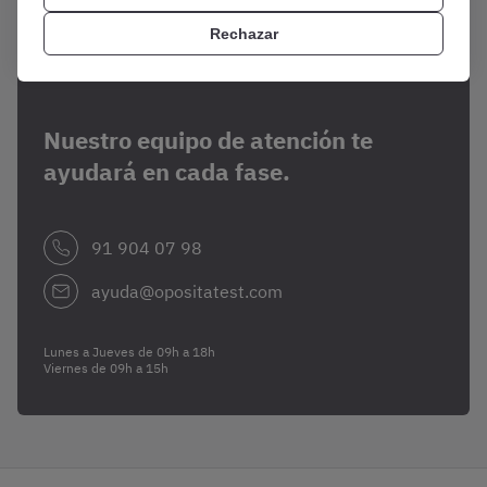
Rechazar
¿Necesitas ayuda?
Nuestro equipo de atención te
ayudará en cada fase.
91 904 07 98
ayuda@opositatest.com
Lunes a Jueves de 09h a 18h
Viernes de 09h a 15h