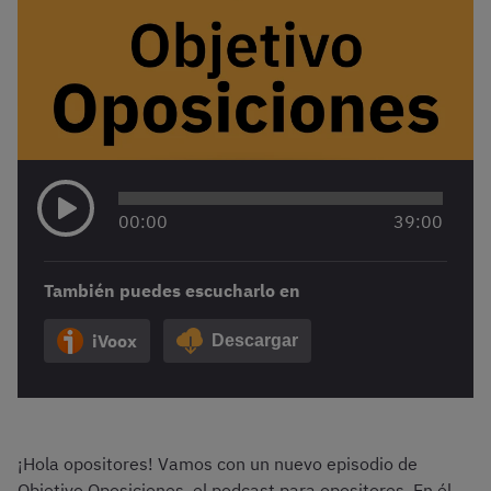
00
:
00
39
:
00
También puedes escucharlo en
iVoox
Descargar
¡Hola opositores! Vamos con un nuevo episodio de
Objetivo Oposiciones, el podcast para opositores. En él