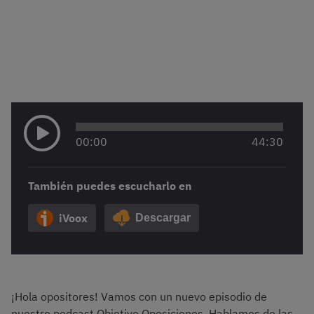
00
:
00
44
:
30
También puedes escucharlo en
iVoox
Descargar
¡Hola opositores! Vamos con un nuevo episodio de
nuestro podcast Objetivo Oposiciones. Hablamos de las