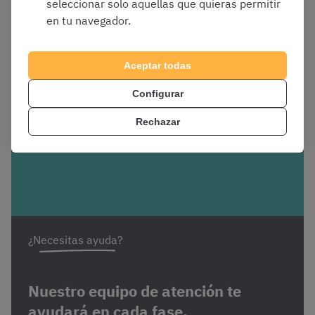
seleccionar solo aquellas que quieras permitir
plataforma
en tu navegador.
Aceptar todas
Regístrate gratis
Configurar
Rechazar
¿Necesitas ayuda?
Nuestro equipo de atención te
ayudará en cada fase.