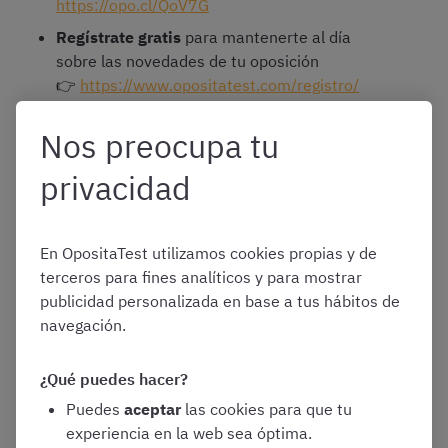
https://opo.cl/QoV7G
Regístrate gratis
para mantenerte al día
sobre las novedades de tu oposición
👉
https://www.opositatest.com/registro/
Nos preocupa tu
privacidad
¿Tienes dudas?
Probablemente ya las hayamos resuelto
en nuestro
centro de ayuda
. Si no encuentras tu pregunta
aquí, escríbenos a
ayuda@opositatest.com
o llámanos al
En OpositaTest utilizamos cookies propias y de
919040798
y te ayudaremos.
terceros para fines analíticos y para mostrar
publicidad personalizada en base a tus hábitos de
El equipo de OpositaTest
navegación.
www.opositatest.com
¿Qué puedes hacer?
Puedes
aceptar
las cookies para que tu
experiencia en la web sea óptima.