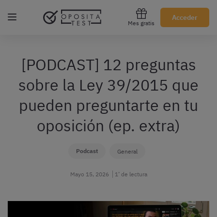
Regístrate gratis
Acceder
Mes gratis
[PODCAST] 12 preguntas
sobre la Ley 39/2015 que
pueden preguntarte en tu
oposición (ep. extra)
Podcast
General
Mayo 15, 2026
1’ de lectura