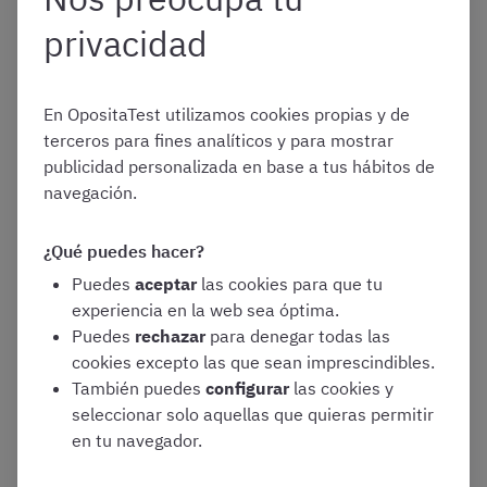
mantenerte al día sobre las novedades de tu
privacidad
oposición
👉
https://www.opositatest.com/registro/
¡Te esperamos en nuestro
grupo de
En OpositaTest utilizamos cookies propias y de
Telegram de la SS
! 👉
terceros para fines analíticos y para mostrar
https://t.me/+U9tthHvCxLKLindr
publicidad personalizada en base a tus hábitos de
Si necesitas ayuda para
elegir la
navegación.
preparación de tu oposición
, rellena este
formulario y uno de nuestros asesores te
¿Qué puedes hacer?
contactará 👉
https://opo.cl/JoW0t
Puedes
aceptar
las cookies para que tu
experiencia en la web sea óptima.
Puedes
rechazar
para denegar todas las
cookies excepto las que sean imprescindibles.
¿Tienes dudas?
Probablemente ya las hayamos resuelto
También puedes
configurar
las cookies y
en nuestro
centro de ayuda
. Si no encuentras tu pregunta
seleccionar solo aquellas que quieras permitir
aquí, escríbenos a
ayuda@opositatest.com
o llámanos al
en tu navegador.
919040798
y te ayudaremos.