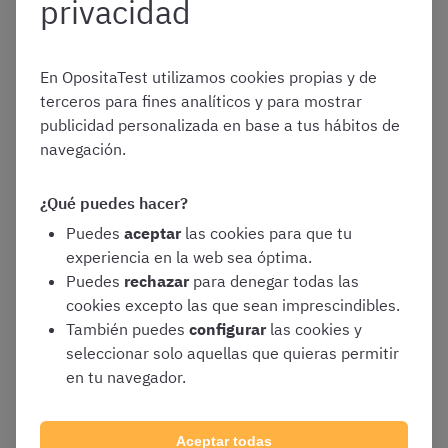
privacidad
Enlace para presentar alegaciones
👉
https://opo.cl/2o2mp
En OpositaTest utilizamos cookies propias y de
Nota informativa sobre las alegaciones
terceros para fines analíticos y para mostrar
👉
https://opo.cl/2o2QA
publicidad personalizada en base a tus hábitos de
Regístrate gratis
para mantenerte al día
navegación.
sobre las novedades de tu oposición
👉
https://opo.cl/7o2WL
¿Qué puedes hacer?
Puedes
aceptar
las cookies para que tu
experiencia en la web sea óptima.
Puedes
rechazar
para denegar todas las
¿Tienes dudas?
Probablemente ya las hayamos resuelto
cookies excepto las que sean imprescindibles.
en nuestro
centro de ayuda
. Si no encuentras tu pregunta
También puedes
configurar
las cookies y
aquí, escríbenos a
ayuda@opositatest.com
o llámanos al
seleccionar solo aquellas que quieras permitir
919040798
y te ayudaremos.
en tu navegador.
El equipo de OpositaTest
Aceptar todas