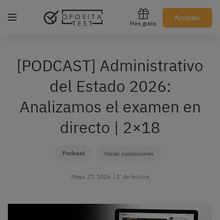
Regístrate gratis
Acceder
Mes gratis
[PODCAST] Administrativo
del Estado 2026:
Analizamos el examen en
directo | 2×18
Podcast
Varias oposiciones
Mayo 27, 2026
2’ de lectura