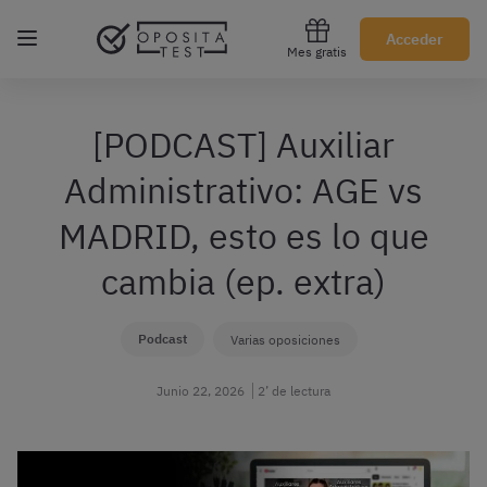
Regístrate gratis
Acceder
Mes gratis
[PODCAST] Auxiliar
Administrativo: AGE vs
MADRID, esto es lo que
cambia (ep. extra)
Podcast
Varias oposiciones
Junio 22, 2026
2’ de lectura