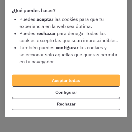
aquí, escríbenos a
ayuda@opositatest.com
o llámanos al
919040798
y te ayudaremos.
¿Qué puedes hacer?
Puedes
aceptar
las cookies para que tu
El equipo de OpositaTest
experiencia en la web sea óptima.
Puedes
rechazar
para denegar todas las
www.opositatest.com
cookies excepto las que sean imprescindibles.
También puedes
configurar
las cookies y
seleccionar solo aquellas que quieras permitir
en tu navegador.
Aceptar todas
Configurar
Rechazar