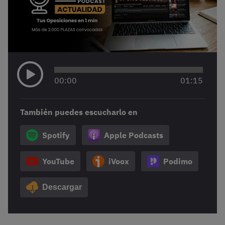
00
:
00
01
:
15
También puedes escucharlo en
Spotify
Apple Podcasts
YouTube
iVoox
Podimo
Descargar