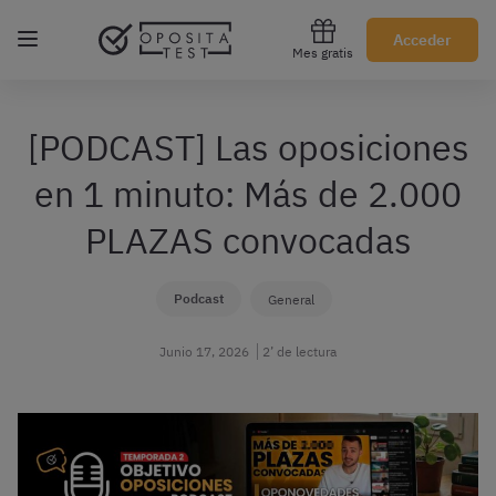
Regístrate gratis
Acceder
Mes gratis
[PODCAST] Las oposiciones
en 1 minuto: Más de 2.000
PLAZAS convocadas
Podcast
General
Junio 17, 2026
2’ de lectura