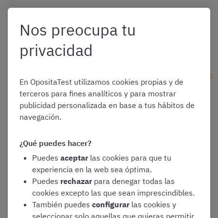
Nos preocupa tu
Prueba
test gratis de
oposiciones
👉
https://www.opositatest.com/test-
privacidad
gratis
Descubre los
cursos de
OpositaTest
👉
https://www.opositatest.com/cursos
En OpositaTest utilizamos cookies propias y de
Regístrate gratis en OpositaTest
para
terceros para fines analíticos y para mostrar
mantenerte al día sobre las novedades de tu
publicidad personalizada en base a tus hábitos de
oposición
navegación.
👉
https://www.opositatest.com/registro/
Si necesitas ayuda para
elegir la
¿Qué puedes hacer?
preparación de tu oposición
, rellena este
Puedes
aceptar
las cookies para que tu
formulario y uno de nuestros asesores te
experiencia en la web sea óptima.
contactará 👉
https://opo.cl/QpuIm
Puedes
rechazar
para denegar todas las
cookies excepto las que sean imprescindibles.
También puedes
configurar
las cookies y
seleccionar solo aquellas que quieras permitir