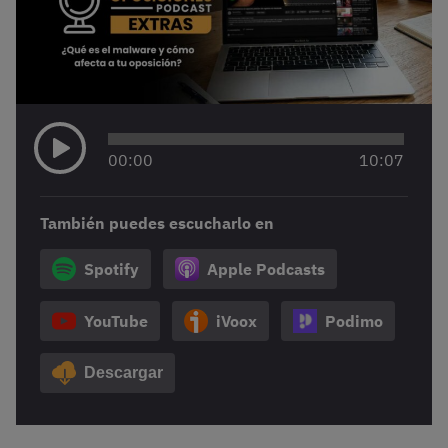
00
:
00
10
:
07
También puedes escucharlo en
Spotify
Apple Podcasts
YouTube
iVoox
Podimo
Descargar