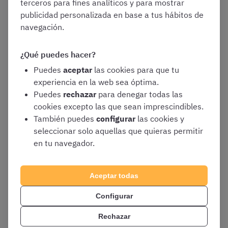
terceros para fines analíticos y para mostrar
publicidad personalizada en base a tus hábitos de
navegación.
¿Tienes dudas?
Probablemente ya las hayamos resuelto
¿Qué puedes hacer?
en nuestro
centro de ayuda
. Si no encuentras tu pregunta
Puedes
aceptar
las cookies para que tu
aquí, escríbenos a
ayuda@opositatest.com
o llámanos al
experiencia en la web sea óptima.
919040798
y te ayudaremos.
Puedes
rechazar
para denegar todas las
cookies excepto las que sean imprescindibles.
El equipo de OpositaTest
También puedes
configurar
las cookies y
seleccionar solo aquellas que quieras permitir
www.opositatest.com
en tu navegador.
Aceptar todas
Configurar
Rechazar