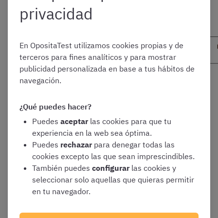
privacidad
En OpositaTest utilizamos cookies propias y de
terceros para fines analíticos y para mostrar
publicidad personalizada en base a tus hábitos de
navegación.
¡Esperamos que os sirva de ayuda!
¿Qué puedes hacer?
Os recordamos que tenemos disponible una base de
Puedes
aceptar
las cookies para que tu
datos de preguntas
más de 2.800 preguntas tipo test
experiencia en la web sea óptima.
del Código Penal clasificadas por libros y por títulos
Puedes
rechazar
para denegar todas las
para que repaséis todos los artículos del Código. Podéis
cookies excepto las que sean imprescindibles.
probar de manera gratuita nuestra DEMO del Código
También puedes
configurar
las cookies y
Penal con solo registraros en OpositaTest.
seleccionar solo aquellas que quieras permitir
en tu navegador.
¡Ánimo con el estudio!
El equipo de OpositaTest