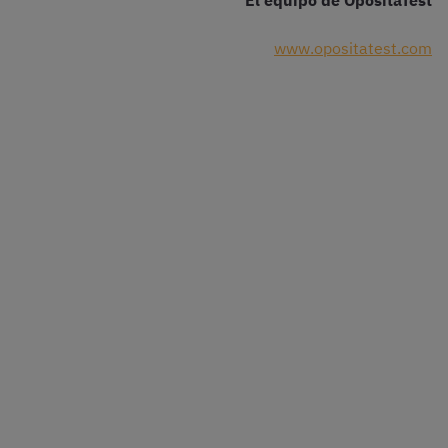
El equipo de OpositaTest
www.opositatest.com