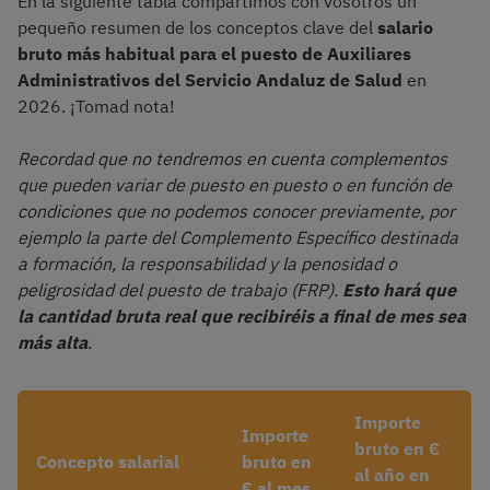
En la siguiente tabla compartimos con vosotros un
pequeño resumen de los conceptos clave del
salario
bruto más habitual para el puesto de Auxiliares
Administrativos del Servicio Andaluz de Salud
en
2026. ¡Tomad nota!
Recordad que no tendremos en cuenta complementos
que pueden variar de puesto en puesto o en función de
condiciones que no podemos conocer previamente, por
ejemplo la parte del Complemento Específico destinada
a formación, la responsabilidad y la penosidad o
peligrosidad del puesto de trabajo (FRP).
Esto hará que
la cantidad bruta real que recibiréis a final de mes sea
más alta
.
Importe
Importe
bruto en €
Concepto salarial
bruto en
al año
en
€ al mes