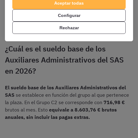
Aceptar todas
De este modo, las retribuciones básicas de las Auxiliares
Administrativas del Servicio Andaluz de Salud serán las
Configurar
siguientes.
Rechazar
¿Cuál es el sueldo base de los
Auxiliares Administrativos del SAS
en 2026?
El sueldo base de los Auxiliares Administrativos del
SAS
se establece en función del grupo al que pertenece
la plaza. En el Grupo C2 se corresponde con
716,98 €
brutos al mes. Esto
equivale a 8.603,76 € brutos
anuales, sin incluir las pagas extras.