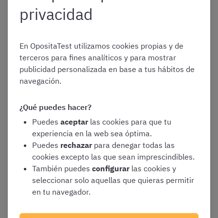
Servicio andaluz de
privacidad
Salud en 2026
En OpositaTest utilizamos cookies propias y de
terceros para fines analíticos y para mostrar
publicidad personalizada en base a tus hábitos de
De acuerdo con el
TREBEP
(texto refundido de la Ley del
navegación.
Estatuto Básico del Empleado Público), las retribuciones
básicas vienen determinadas por:
¿Qué puedes hacer?
Puedes
aceptar
las cookies para que tu
La
adscripción
del cuerpo o escala del
experiencia en la web sea óptima.
empleado público a un determinado
Puedes
rechazar
para denegar todas las
subgrupo o grupo de clasificación
cookies excepto las que sean imprescindibles.
profesional. En este caso, el cuerpo Auxiliar
También puedes
configurar
las cookies y
Administrativo pertenecen al grupo C2
seleccionar solo aquellas que quieras permitir
en tu navegador.
La
antigüedad
de como empleado público