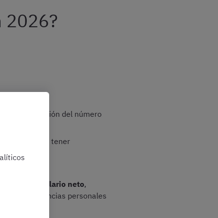
en 2026?
 agente, en función del número
ores que van a tener
líticos
as
a calcular el
salario neto
,
n las circunstancias personales