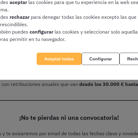
edes
aceptar
las cookies para que tu experiencia en la web se
ima.
edes
rechazar
para denegar todas las cookies excepto las que
na un Policía Local en el 
rescindibles.
bién puedes
configurar
las cookies y seleccionar solo aquell
eras permitir en tu navegador.
ía Local en Euskadi, la
variabilidad de salarios
es mucho mayor 
Aceptar todas
Configurar
Rech
n todos los casos, los
complementos
pueden ser muy distintos
tablecidos por las leyes.
con retribuciones anuales que van
desde los 30.000 €
hasta
¡No te pierdas ni una convocatoria!
is y te avisaremos por email de todas las fechas clave y noved