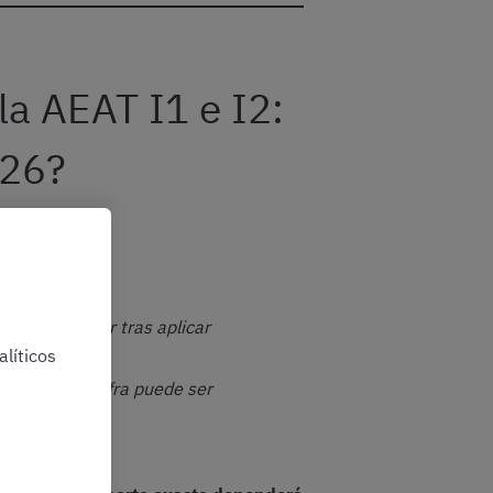
la AEAT I1 e I2:
026?
es rangos:
uede ser mayor tras aplicar
líticos
ienios.
Esta cifra puede ser