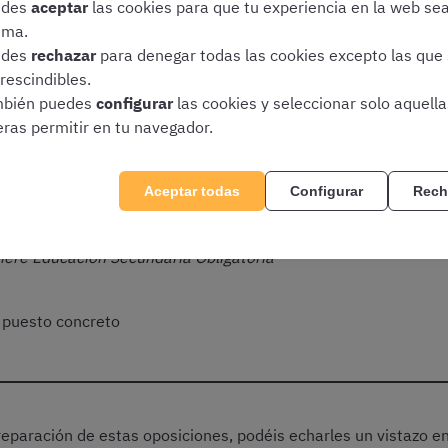
 clara de cuánto cobran o cuánto ganan los distintos perfiles,
edes
aceptar
las cookies para que tu experiencia en la web se
ima.
edes
rechazar
para denegar todas las cookies excepto las que
Agencia Tributaria se estructura conforme a las
tablas retribut
rescindibles.
erdos salariales aplicables a la Agencia Estatal de Administ
bién puedes
configurar
las cookies y seleccionar solo aquell
rían principalmente en función de:
eras permitir en tu navegador.
Aceptar todas
Configurar
Rech
ere Bachillerato, Técnico o equivalente
iere Educación Secundaria Obligatoria
 puesto concreto
reparación de estas oposiciones, podéis echarles un vistazo e