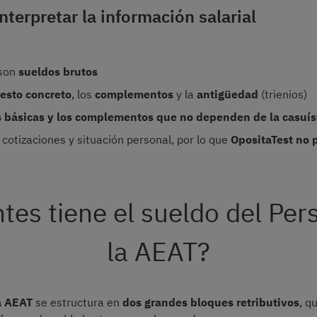
terpretar la información salarial
 son
sueldos brutos
esto concreto
, los
complementos
y la
antigüedad
(trienios)
s básicas y los complementos que no dependen de la casuís
 cotizaciones y situación personal, por lo que
OpositaTest no 
s tiene el sueldo del Per
la AEAT?
a AEAT
se estructura en
dos grandes bloques retributivos
, q