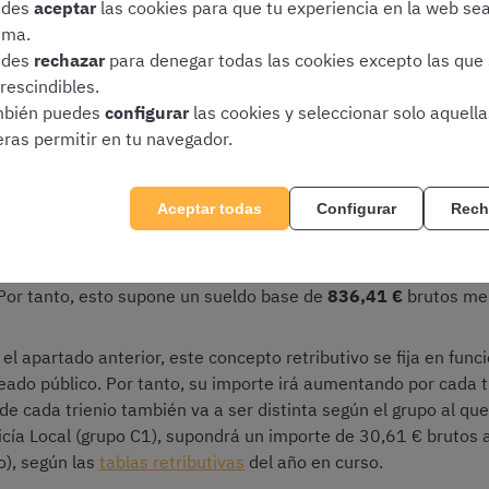
edes
aceptar
las cookies para que tu experiencia en la web se
ima.
edes
rechazar
para denegar todas las cookies excepto las que
buciones básicas son aquellas que retribuyen al trabajador seg
rescindibles.
upo de clasificación profesional y por su
bién puedes
configurar
las cookies y seleccionar solo aquell
antigüedad
en el mi
eras permitir en tu navegador.
cas que conforman el salario de un Policía Local en Galicia ser
Aceptar todas
Configurar
Rech
o, el sueldo base se establece en función del grupo al que pert
eso que se exige en la correspondiente oposición. Así, los Polic
Por tanto, esto supone un sueldo base de
836,41 €
brutos men
l apartado anterior, este concepto retributivo se fija en funci
o público. Por tanto, su importe irá aumentando por cada t
de cada trienio también va a ser distinta según el grupo al que
icía Local (grupo C1), supondrá un importe de 30,61 € brutos 
o), según las
tablas retributivas
del año en curso.