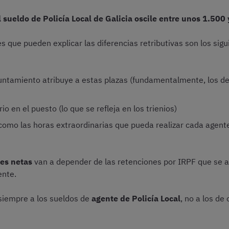
l sueldo de Policía Local de Galicia oscile entre unos 1.500
es que pueden explicar las diferencias retributivas son los sigu
ntamiento atribuye a estas plazas (fundamentalmente, los de 
o en el puesto (lo que se refleja en los trienios)
como las horas extraordinarias que pueda realizar cada agent
nes netas
van a depender de las retenciones por IRPF que se ap
ente.
siempre a los sueldos de
agente de Policía Local
, no a los de 