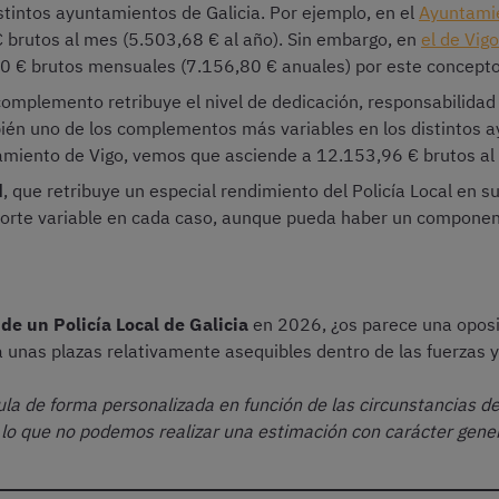
istintos ayuntamientos de Galicia. Por ejemplo, en el
Ayuntamie
 brutos al mes (5.503,68 € al año). Sin embargo, en
el de Vigo
40 € brutos mensuales (7.156,80 € anuales) por este concepto
complemento retribuye el nivel de dedicación, responsabilidad 
bién uno de los complementos más variables en los distintos 
tamiento de Vigo, vemos que asciende a 12.153,96 € brutos al
d
, que retribuye un especial rendimiento del Policía Local en su
porte variable en cada caso, aunque pueda haber un componen
de un Policía Local de Galicia
en 2026, ¿os parece una oposic
a unas plazas relativamente asequibles dentro de las fuerzas 
ula de forma personalizada en función de las circunstancias de
lo que no podemos realizar una estimación con carácter gener