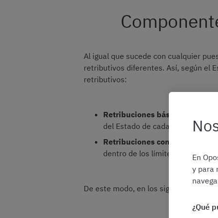
Componentes
Al igual que sucede con cualquier pues
retributivos diferentes. Así, según el
retributivos:
Retribuciones básicas
, que son
Nos
del Estado de cada año
Retribuciones complementaria
dentro de los límites permitidos
En Opos
y para 
navegac
De este modo, en los siguientes apart
¿Qué p