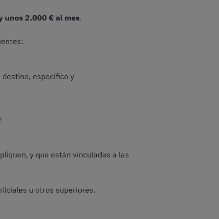
 y unos 2.000 € al mes
.
ientes:
destino, específico y
e
liquen, y que están vinculadas a las
oficiales u otros superiores.