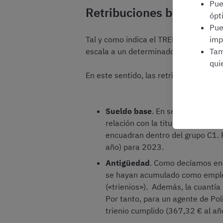
Pu
Retribuciones básicas
ópt
Pu
Tal y como indica el TREBEP, las retri
imp
escala a un determinado subgrupo o gr
Tam
qui
En este sentido, las retribuciones bási
Sueldo base
. En sentido estrict
relación con la titulación de acc
encuadran dentro del grupo C1. 
año) para 2023.
Antigüedad
. Como decíamos en e
se hayan acumulado como emplead
(«trienios»). Además, la cuantía 
Por tanto, para un agente de Pol
trienio cumplido (367,32 € al añ