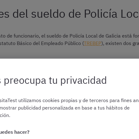
 del sueldo de Policía Loca
to de funcionario, el sueldo de Policía Local de Galicia está 
 Estatuto Básico del Empleado Público (
TREBEP
), existen dos g
 el sueldo base y los trienios, y cuyos importes vienen fijados
 preocupa tu privacidad
s
, que se establecen por cada ayuntamiento en función de las 
 por la normativa aplicable
itaTest utilizamos cookies propias y de terceros para fines ana
mostrar publicidad personalizada en base a tus hábitos de
ión.
ados analizaremos en detalle los distintos conceptos retribut
uedes hacer?