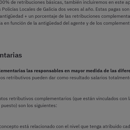
100% de retribuciones básicas, también incluiremos en este a
 Policías Locales de Galicia dos veces al año. Estas pagas so
 antigüedad + un porcentaje de las retribuciones complementar
ía en función de la antigüedad del agente y de los complemen
ntarias
lementarias las responsables en mayor medida de las difere
tos retributivos pueden dar como resultado salarios totalment
ptos retributivos complementarios (que están vinculados con la
 puesto) son los siguientes:
 concepto está relacionado con el nivel que tenga atribuido ca