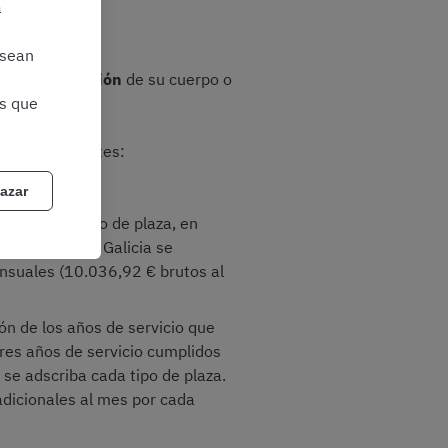
a
 sean
ún la
adscripción
de su cuerpo o
as que
smo.
án las siguientes:
azar
enece cada tipo de plaza, en
ías Locales en Galicia se
suales (10.036,92 € brutos al
ón de los años de servicio que
res años de servicio cumplidos
 se adscriba cada tipo de plaza.
adicionales al mes por cada