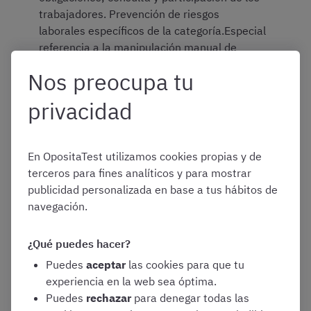
trabajadores. Prevención de riesgos
laborales específicos de la categoría.Especial
referencia a la manipulación manual de
cargas y al riesgo biológico, medidas de
Nos preocupa tu
prevención. Ergonomía: métodos de
movilización de enfermos e incapacitados
privacidad
Parte específica del temario de
En OpositaTest utilizamos cookies propias y de
terceros para fines analíticos y para mostrar
Celadores del SERMAS de 2026
publicidad personalizada en base a tus hábitos de
navegación.
*
La numeración es correlativa, el primer tema de la parte
específica está indicado con el número 10
¿Qué puedes hacer?
Puedes
aceptar
las cookies para que tu
experiencia en la web sea óptima.
Tema 10: Funciones del Celador y del Jefe de
Puedes
rechazar
para denegar todas las
Personal Subalterno. Funciones de vigilancia.