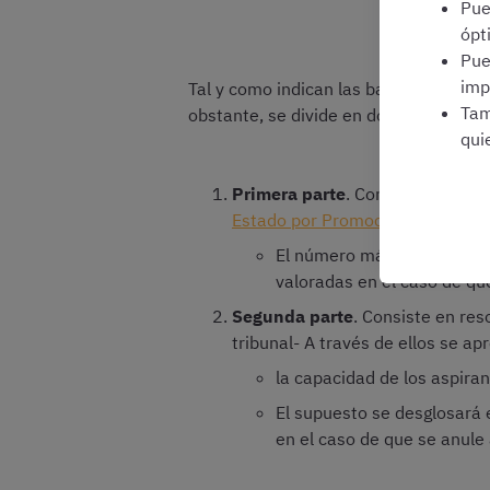
Pu
ópt
Pu
imp
Tal y como indican las bases, la fase
Tam
obstante, se divide en dos partes obli
qui
Primera parte
. Consiste en cont
Estado por Promoción Interna
El número máximo de pregu
valoradas en el caso de qu
Segunda parte
. Consiste en res
tribunal- A través de ellos se ap
la capacidad de los aspira
El supuesto se desglosará 
en el caso de que se anule