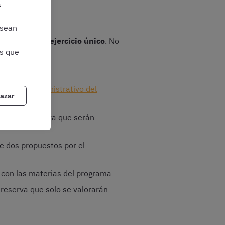
a
 sean
a consta de un
ejercicio único
. No
as que
icial de Administrativo del
azar
ales de reserva que serán
re dos propuestos por el
s con las materias del programa
reserva que solo se valorarán