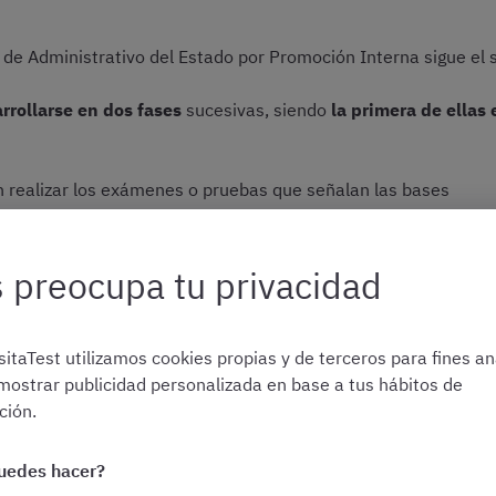
s de Administrativo del Estado por Promoción Interna sigue el
rrollarse en dos fases
sucesivas, siendo
la primera de ellas 
 realizar los exámenes o pruebas que señalan las bases
oncurso
se procede a valorar los méritos alegados por los can
 preocupa tu privacidad
estas fases:
itaTest utilizamos cookies propias y de terceros para fines ana
mostrar publicidad personalizada en base a tus hábitos de
ión.
 el examen de Promoción I
uedes hacer?