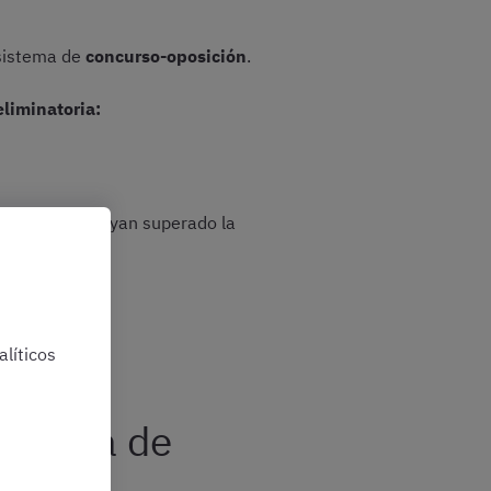
 sistema de
concurso-oposición
.
eliminatoria:
didatos que hayan superado la
líticos
nterna de