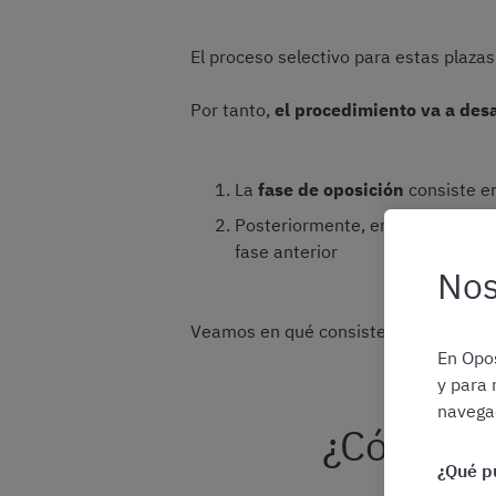
El proceso selectivo para estas plaza
Por tanto,
el procedimiento va a desa
La
fase de oposición
consiste en
Posteriormente, en la
fase de c
fase anterior
Nos
Veamos en qué consiste cada una de 
En Opos
y para 
navegac
¿Cómo es
¿Qué p